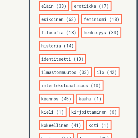
eläin (33)
erotiikka (17)
esikoinen (63)
feminismi (18)
filosofia (18)
henkisyys (33)
historia (14)
identiteetti (13)
ilmastonmuutos (33)
ilo (42)
intertekstuaalisuus (10)
käännös (45)
kauhu (1)
kieli (1)
kirjoittaminen (6)
kokeellinen (41)
koti (1)