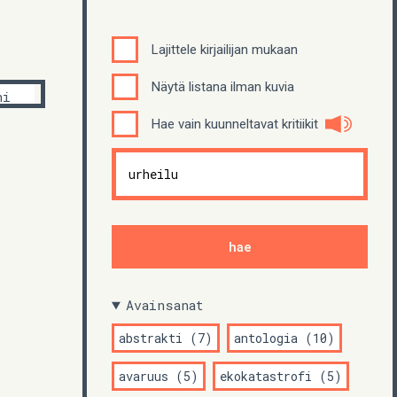
Lajittele kirjailijan mukaan
n
Näytä listana ilman kuvia
ni
Hae vain kuunneltavat kritiikit
Avainsanat
abstrakti (7)
antologia (10)
avaruus (5)
ekokatastrofi (5)