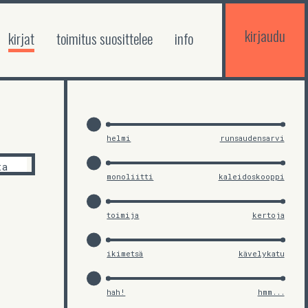
kirjaudu
kirjat
toimitus suosittelee
info
helmi
runsaudensarvi
ta
monoliitti
kaleidoskooppi
toimija
kertoja
ikimetsä
kävelykatu
hah!
hmm...