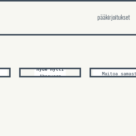
pääkirjoitukset
Eve Littow
Hyde Hytti
i
Maitoa samas
Ahasvera
astiasta