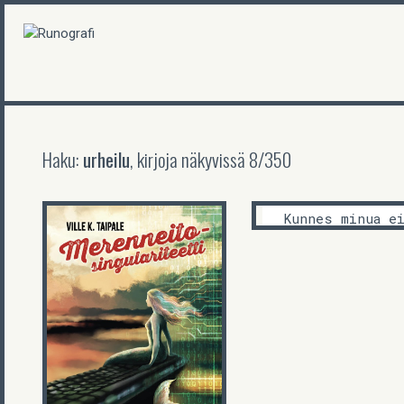
Haku:
urheilu
, kirjoja näkyvissä
8
/
350
Raisa Jäntti
Kunnes minua e
jää
Ville K. Taipale
Merenneitosingulariteetti