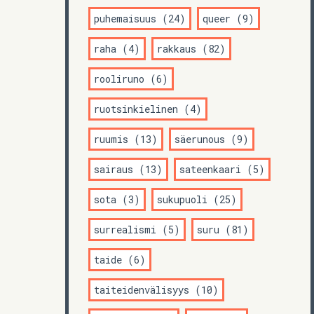
puhemaisuus (24)
queer (9)
raha (4)
rakkaus (82)
rooliruno (6)
ruotsinkielinen (4)
ruumis (13)
säerunous (9)
sairaus (13)
sateenkaari (5)
sota (3)
sukupuoli (25)
surrealismi (5)
suru (81)
taide (6)
taiteidenvälisyys (10)