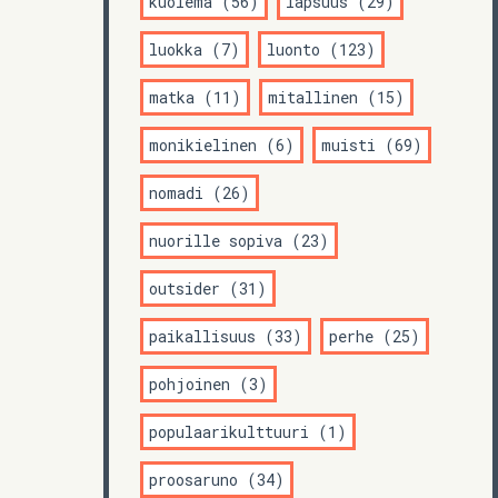
kuolema (56)
lapsuus (29)
luokka (7)
luonto (123)
matka (11)
mitallinen (15)
monikielinen (6)
muisti (69)
nomadi (26)
nuorille sopiva (23)
outsider (31)
paikallisuus (33)
perhe (25)
pohjoinen (3)
populaarikulttuuri (1)
proosaruno (34)