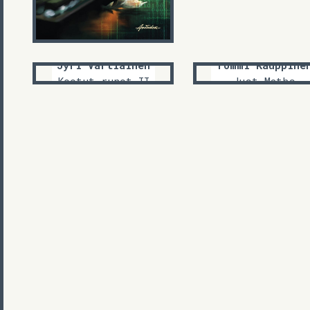
Jyri Vartiainen
Tommi Kauppine
Kootut runot II
Just Maths