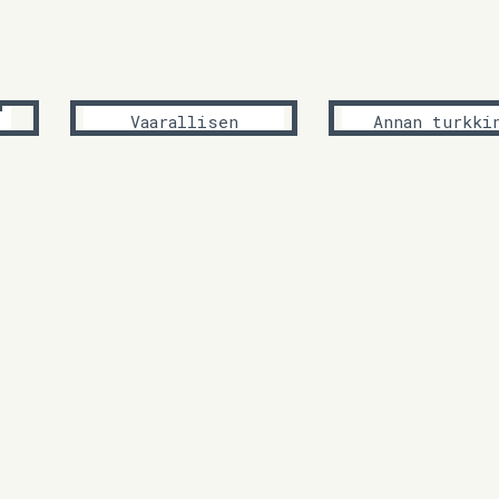
Raisa Jäntti
Kati Neuvone
n
Vaarallisen
Annan turkki
eläimen tilanne
kasvaa