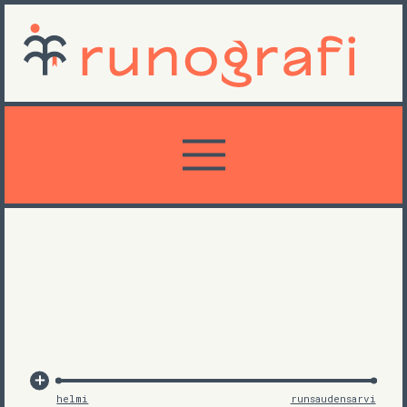
helmi
runsaudensarvi