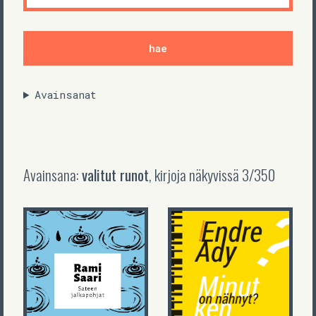
Avainsanat
Avainsana:
valitut runot
, kirjoja näkyvissä
3
/
350
Endre Ady
(Pekka Turkka)
Rami Saari
Minut ken on
(Minna
nähnyt?
Tuovinen)