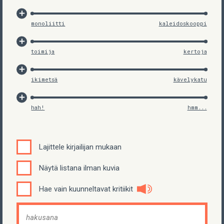
monoliitti
kaleidoskooppi
toimija
kertoja
ikimetsä
kävelykatu
hah!
hmm...
Lajittele kirjailijan mukaan
Näytä listana ilman kuvia
Hae vain kuunneltavat kritiikit