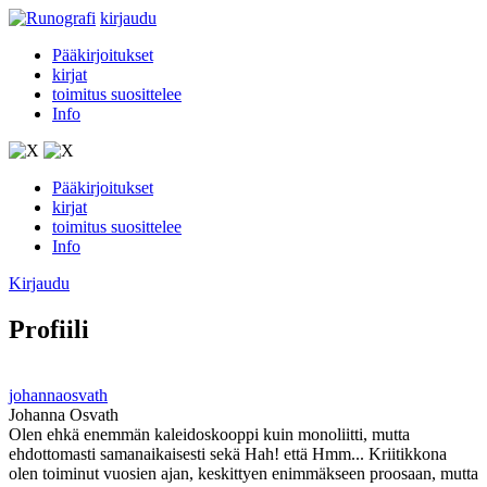
kirjaudu
Pääkirjoitukset
kirjat
toimitus suosittelee
Info
Pääkirjoitukset
kirjat
toimitus suosittelee
Info
Kirjaudu
Profiili
johannaosvath
Johanna Osvath
Olen ehkä enemmän kaleidoskooppi kuin monoliitti, mutta
ehdottomasti samanaikaisesti sekä Hah! että Hmm... Kriitikkona
olen toiminut vuosien ajan, keskittyen enimmäkseen proosaan, mutta