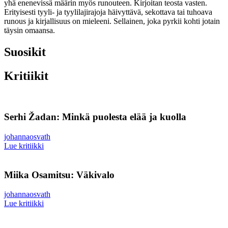
yhä enenevissä määrin myös runouteen. Kirjoitan teosta vasten.
Erityisesti tyyli- ja tyylilajirajoja häivyttävä, sekottava tai tuhoava
runous ja kirjallisuus on mieleeni. Sellainen, joka pyrkii kohti jotain
täysin omaansa.
Suosikit
Kritiikit
Serhi Žadan: Minkä puolesta elää ja kuolla
johannaosvath
Lue kritiikki
Miika Osamitsu: Väkivalo
johannaosvath
Lue kritiikki