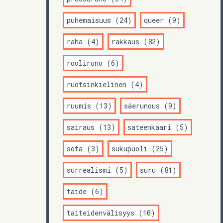
puhemaisuus (24)
queer (9)
raha (4)
rakkaus (82)
rooliruno (6)
ruotsinkielinen (4)
ruumis (13)
säerunous (9)
sairaus (13)
sateenkaari (5)
sota (3)
sukupuoli (25)
surrealismi (5)
suru (81)
taide (6)
taiteidenvälisyys (10)