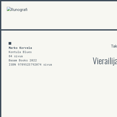
Tak
Marko Korvela
Kontula Blues
84 sivua
Vierailij
Basam Books 2022
ISBN 9789523792074 sivua