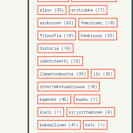
eläin (33)
erotiikka (17)
esikoinen (63)
feminismi (18)
filosofia (18)
henkisyys (33)
historia (14)
identiteetti (13)
ilmastonmuutos (33)
ilo (42)
intertekstuaalisuus (10)
käännös (45)
kauhu (1)
kieli (1)
kirjoittaminen (6)
kokeellinen (41)
koti (1)