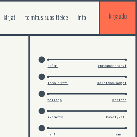
kirjaudu
kirjat
toimitus suosittelee
info
helmi
runsaudensarvi
monoliitti
kaleidoskooppi
toimija
kertoja
ikimetsä
kävelykatu
hah!
hmm...