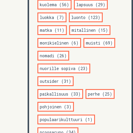
kuolema (56)
lapsuus (29)
luokka (7)
luonto (123)
matka (11)
mitallinen (15)
monikielinen (6)
muisti (69)
nomadi (26)
nuorille sopiva (23)
outsider (31)
paikallisuus (33)
perhe (25)
pohjoinen (3)
populaarikulttuuri (1)
proosaruno (34)