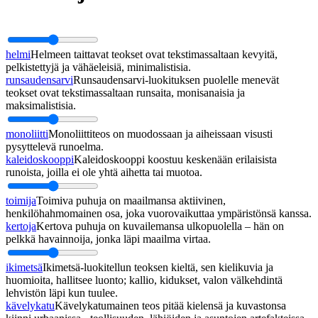
helmi
Helmeen taittavat teokset ovat tekstimassaltaan kevyitä,
pelkistettyjä ja vähäeleisiä, minimalistisia.
runsaudensarvi
Runsaudensarvi-luokituksen puolelle menevät
teokset ovat tekstimassaltaan runsaita, monisanaisia ja
maksimalistisia.
monoliitti
Monoliittiteos on muodossaan ja aiheissaan visusti
pysyttelevä runoelma.
kaleidoskooppi
Kaleidoskooppi koostuu keskenään erilaisista
runoista, joilla ei ole yhtä aihetta tai muotoa.
toimija
Toimiva puhuja on maailmansa aktiivinen,
henkilöhahmomainen osa, joka vuorovaikuttaa ympäristönsä kanssa.
kertoja
Kertova puhuja on kuvailemansa ulkopuolella – hän on
pelkkä havainnoija, jonka läpi maailma virtaa.
ikimetsä
Ikimetsä-luokitellun teoksen kieltä, sen kielikuvia ja
huomioita, hallitsee luonto; kallio, kidukset, valon välkehdintä
lehvistön läpi kun tuulee.
kävelykatu
Kävelykatumainen teos pitää kielensä ja kuvastonsa