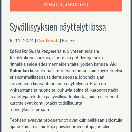
Vierailijakritiikit
Syvällisyyksien näyttelytilassa
5.11.2024
Carlos.L
|
| Kritiikki
Epäsäännöllisiä kappaleita
tuo yhteen erilaisia
tekstikokonaisuuksia, filosofisia pohdintoja sekä
rinnakkaiseloa edesmenneiden taiteilijoiden kanssa.
Aki
Salmelan
kokoelmaa lehteillessä tuntuu kuin käyskentelisi
eriskummallisessa taidemuseossa, johonkin ajan
katveeseen kupsahtaneessa näyttelyssä. Esillä on
vinksahtaneita huoneita, puhuvia esineitä, katoamattakin
löydettyjä tekstejä ja syvällisiä tuokioita, joiden elementit
kurottelevat kohti jotakin todellisuutta
merkityksellisempää.
Teoksen avaavat proosarunot ovat kuin paikkaan sidottuja
ajatuskudelmia, hiottuja päiväkirjamerkintöjä jostakin