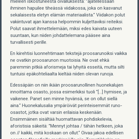
mieleen iskostuneesta oivalluksesta: ”ajatellessaan
ihminen hapuilee tiheässä viidakossa, joka on kasvanut
sekalaisesta eletyn elämän materiaalista.” Viidakon polut
vakiintuvat ajan kanssa helpommin kuljettaviksi reiteiksi.
Polut saavat ihmettelemään, miksi edes kaivata uuteen
suuntaan, kun niiden johdattelemana pääsee aina
turvallisesti perille.
En kiirehtisi luonnehtimaan tekstejä proosarunoiksi vaikka
ne ovatkin proosarunon muotoisia. Ne ovat ehkä
paremmin pitkiä aforismeja tai lyhyitä esseitä, mutta silti
tuntuisi epäkohteliaalta kieltää niiden olevan runoja.
Edessäpäin on niin ikään proosarunollinen huonekalujen
innoittama osasto, jossa esimerkiksi tuoli ”[…] hymisee, ja
vaikenee. Panet sen minne hyvänsä, se on ollut siellä
aina.” Huonekalusalia ympäröivät perinteisemmät runo-
osastot, jotka ovat varsin erilaisia keskenään.
Ensimmäinen sisältää huomattavan pohdiskelevia,
aforistisia säkeitä: ”Mennyt johtaa / tähän hetkeen, joka
on // kaikki, mitä koskaan on ollut.” Oivaa jakoa edellisen