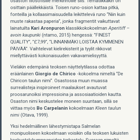
osaston filosofisille merkinnöille siis. Tematiikkakin on
osittain päällekkäistä. Toisen runo-osion kattaa pitkä,
fonteilla ja kollaasimaisuudella leikittelevä runo ”Niin kuin
muste rakastaa paperia”, jonka fragmentit vaikuttavat
lainatuilta
Kari Aronpuron
klassikkokokoelman
Aperitiff –
avoin kaupunki
(ntamo, 2015) hengessä: ”FINEST
QUALITY”, ”£7,99”, ”LINNANMÄKI LOISTAA KYMMENEN
PÄIVÄÄ”. Vaihtelevat kielirekisterit ja tyylit rikkovat
miellyttävästi kokonaisuuden vakavamielisyyttä.
Vieläkin edempänä teoksen näyttelytilassa odottaa
eräänlainen
Giorgio de Chirico
-kokoelma nimeltä ”De
Chiricon taulun nimi”. Osastossa muun muassa
surrealisteja inspiroineet maalaukset avautuvat
proosarunoiksi impressioina ja assosiaatioiden kautta.
Osaston nimi keskustelee moneen suuntaan, sillä se
viittaa myös
Bo Carpelanin
kokoelmaan
Kleen taulun
nimi
(Otava, 1999).
Yksi hedelmällinen lähestymistapa Salmelan
monipuoliseen kokoelmaan voisikin olla teoksen lukuisten