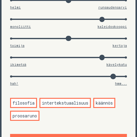
helmi
runsaudensarvi
monoliitti
kaleidoskooppi
toimija
kertoja
ikimetsä
kävelykatu
hah!
hmm...
filosofia
intertekstuaalisuus
käännös
proosaruno