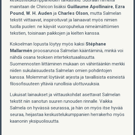
keskustelukumppaneiden tarkastelu. Suoraan nimeltä
mainitaan de Chiricon lisäksi
Guillaume Apollinaire
,
Ezra
Pound
,
W. H. Auden
ja
Charles Olson
, mutta Salmelan
tekstit viittaavat, inspiroituvat ja lainaavat myös nimien
tuolla puolen: ne käyvät vuoropuhelua nimeämättömien
tekstien, toisinaan paikkojen ja kielten kanssa.
Kokoelman lopusta löytyy myös kaksi
Stéphane
Mallarmén
proosarunoa Salmelan kääntäminä, minkä voi
nähdä osana teoksen intertekstuaalisuutta.
Suomennosten liittäminen mukaan on vähintäänkin merkki
niiden sukulaisuudesta Salmelan omien pohdintojen
kanssa. Molemmat löytävät arjesta ja tavallisista esineistä
filosofisuuteen yltäviä runollisia ulottuvuuksia.
Lukuisat lainaukset ja viittauskohdat asettavat Salmelan
tekstit niin sanotun suuren runouden rinnalle. Vaikka
Salmela on hyvässä seurassa, ja hän on myös itse hyvää
seuraa, heijastaa keskustelukumppanien herrakerho myös
kaanonin yksipuolisuutta.