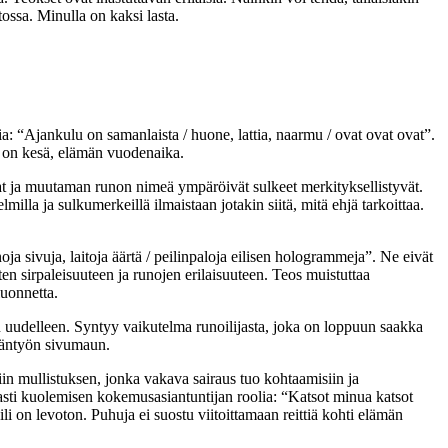
tossa. Minulla on kaksi lasta.
a: “Ajankulu on samanlaista / huone, lattia, naarmu / ovat ovat ovat”.
on kesä, elämän vuodenaika.
vat ja muutaman runon nimeä ympäröivät sulkeet merkityksellistyvät.
lla ja sulkumerkeillä ilmaistaan jotakin siitä, mitä ehjä tarkoittaa.
oja sivuja, laitoja äärtä / peilinpaloja eilisen hologrammeja”. Ne eivät
 sirpaleisuuteen ja runojen erilaisuuteen. Teos muistuttaa
 luonnetta.
n uudelleen. Syntyy vaikutelma runoilijasta, joka on loppuun saakka
ämäntyön sivumaun.
siin mullistuksen, jonka vakava sairaus tuo kohtaamisiin ja
kasti kuolemisen kokemusasiantuntijan roolia: “Katsot minua katsot
li on levoton. Puhuja ei suostu viitoittamaan reittiä kohti elämän