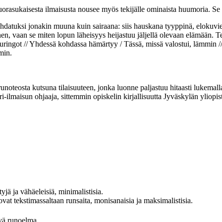
Suorasukaisesta ilmaisusta nousee myös tekijälle ominaista huumoria. S
la kohdatuksi jonakin muuna kuin sairaana: siis hauskana tyyppinä, eloku
en, vaan se miten lopun läheisyys heijastuu jäljellä olevaan elämään. 
t auringot // Yhdessä kohdassa hämärtyy / Tässä, missä valostui, lämmin
min.
 runoteosta kutsuna tilaisuuteen, jonka luonne paljastuu hitaasti lukemalla
ri-ilmaisun ohjaaja, sittemmin opiskelin kirjallisuutta Jyväskylän yliopis
yjä ja vähäeleisiä, minimalistisia.
at tekstimassaltaan runsaita, monisanaisia ja maksimalistisia.
evä runoelma.