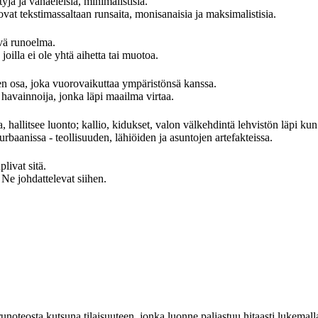
yjä ja vähäeleisiä, minimalistisia.
at tekstimassaltaan runsaita, monisanaisia ja maksimalistisia.
evä runoelma.
oilla ei ole yhtä aihetta tai muotoa.
 osa, joka vuorovaikuttaa ympäristönsä kanssa.
avainnoija, jonka läpi maailma virtaa.
, hallitsee luonto; kallio, kidukset, valon välkehdintä lehvistön läpi kun
rbaanissa - teollisuuden, lähiöiden ja asuntojen artefakteissa.
ivat sitä.
 johdattelevat siihen.
 runoteosta kutsuna tilaisuuteen, jonka luonne paljastuu hitaasti lukemalla