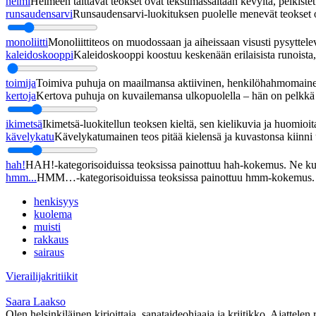
helmi
Helmeen taittavat teokset ovat tekstimassaltaan kevyitä, pelkistett
runsaudensarvi
Runsaudensarvi-luokituksen puolelle menevät teokset ov
monoliitti
Monoliittiteos on muodossaan ja aiheissaan visusti pysyttel
kaleidoskooppi
Kaleidoskooppi koostuu keskenään erilaisista runoista, j
toimija
Toimiva puhuja on maailmansa aktiivinen, henkilöhahmomainen
kertoja
Kertova puhuja on kuvailemansa ulkopuolella – hän on pelkkä h
ikimetsä
Ikimetsä-luokitellun teoksen kieltä, sen kielikuvia ja huomioita
kävelykatu
Kävelykatumainen teos pitää kielensä ja kuvastonsa kiinni u
hah!
HAH!-kategorisoiduissa teoksissa painottuu hah-kokemus. Ne kupl
hmm...
HMM…-kategorisoiduissa teoksissa painottuu hmm-kokemus. Ne
henkisyys
kuolema
muisti
rakkaus
sairaus
Vierailijakritiikit
Saara Laakso
Olen helsinkiläinen kirjoittaja, sanataideohjaaja ja kriitikko. Ajattelen