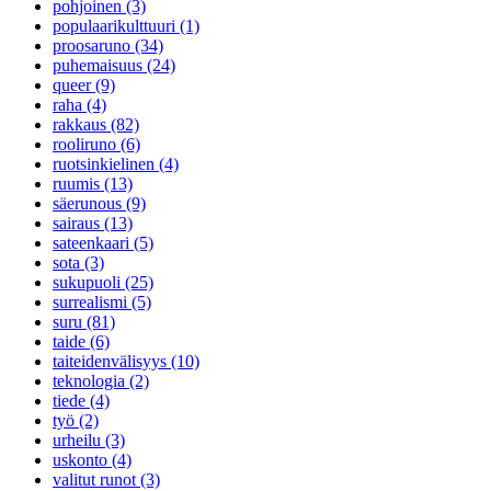
pohjoinen (3)
populaarikulttuuri (1)
proosaruno (34)
puhemaisuus (24)
queer (9)
raha (4)
rakkaus (82)
rooliruno (6)
ruotsinkielinen (4)
ruumis (13)
säerunous (9)
sairaus (13)
sateenkaari (5)
sota (3)
sukupuoli (25)
surrealismi (5)
suru (81)
taide (6)
taiteidenvälisyys (10)
teknologia (2)
tiede (4)
työ (2)
urheilu (3)
uskonto (4)
valitut runot (3)