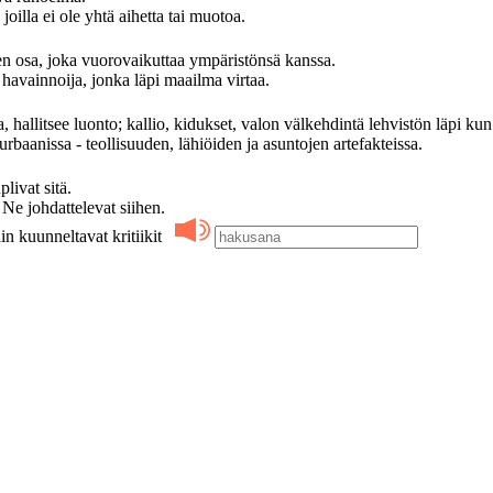
oilla ei ole yhtä aihetta tai muotoa.
 osa, joka vuorovaikuttaa ympäristönsä kanssa.
avainnoija, jonka läpi maailma virtaa.
, hallitsee luonto; kallio, kidukset, valon välkehdintä lehvistön läpi kun
rbaanissa - teollisuuden, lähiöiden ja asuntojen artefakteissa.
ivat sitä.
 johdattelevat siihen.
in kuunneltavat kritiikit