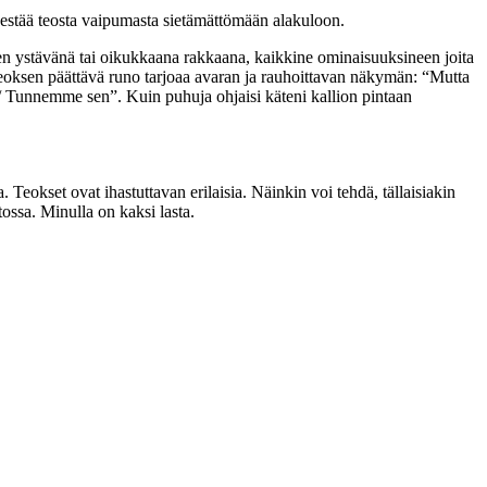
e estää teosta vaipumasta sietämättömään alakuloon.
vien ystävänä tai oikukkaana rakkaana, kaikkine ominaisuuksineen joita
Teoksen päättävä runo tarjoaa avaran ja rauhoittavan näkymän: “Mutta
 // Tunnemme sen”. Kuin puhuja ohjaisi käteni kallion pintaan
. Teokset ovat ihastuttavan erilaisia. Näinkin voi tehdä, tällaisiakin
tossa. Minulla on kaksi lasta.