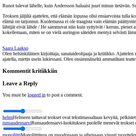
Runot tulevat lähelle, kuin Andersson haluaisi juuri minun tietävän. 
Teoksen jäljiltä ajattelen, että elämän lopussa olisi ensiarvoista tul
elämä on tarjonnut. Kuolemassa ei ole traagista vain elämän päättymin
lähtijät eivät lähde / He sammuvat niin kuin syttyivät / kerran, piene
kokeilemaan, miten se on vielä auringon säteiden mentyä selvästi läm
Saara Laakso
Olen helsinkiläinen kirjoittaja, sanataideohjaaja ja kriitikko. Ajattelen
ajatella, mietin usein lukiessani. Olen ensimmäiseltä ammatiltani teatte
Kommentit kritiikkiin
Leave a Reply
You must be
logged in
to post a comment.
helmi
Helmeen taittavat teokset ovat tekstimassaltaan kevyitä, pelkistett
runsaudensarvi
Runsaudensarvi-luokituksen puolelle menevät teokset ov
monoliitti
Monoliittiteos on muodossaan ja aiheissaan visusti pysyttel