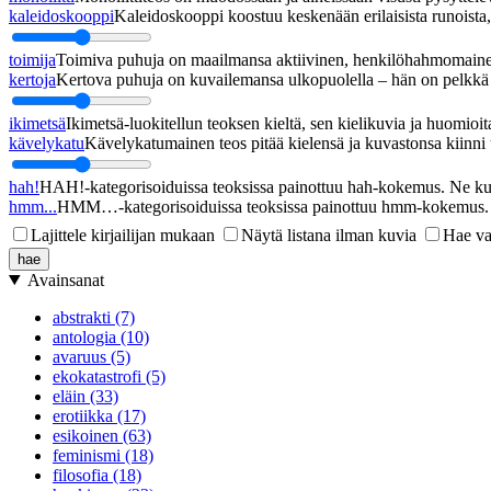
kaleidoskooppi
Kaleidoskooppi koostuu keskenään erilaisista runoista, j
toimija
Toimiva puhuja on maailmansa aktiivinen, henkilöhahmomainen
kertoja
Kertova puhuja on kuvailemansa ulkopuolella – hän on pelkkä h
ikimetsä
Ikimetsä-luokitellun teoksen kieltä, sen kielikuvia ja huomioita
kävelykatu
Kävelykatumainen teos pitää kielensä ja kuvastonsa kiinni u
hah!
HAH!-kategorisoiduissa teoksissa painottuu hah-kokemus. Ne kupl
hmm...
HMM…-kategorisoiduissa teoksissa painottuu hmm-kokemus. Ne
Lajittele kirjailijan mukaan
Näytä listana ilman kuvia
Hae va
Avainsanat
abstrakti (7)
antologia (10)
avaruus (5)
ekokatastrofi (5)
eläin (33)
erotiikka (17)
esikoinen (63)
feminismi (18)
filosofia (18)