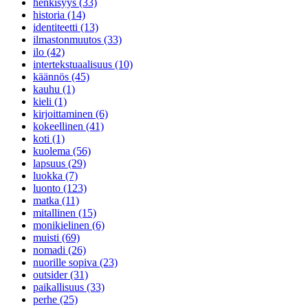
henkisyys (33)
historia (14)
identiteetti (13)
ilmastonmuutos (33)
ilo (42)
intertekstuaalisuus (10)
käännös (45)
kauhu (1)
kieli (1)
kirjoittaminen (6)
kokeellinen (41)
koti (1)
kuolema (56)
lapsuus (29)
luokka (7)
luonto (123)
matka (11)
mitallinen (15)
monikielinen (6)
muisti (69)
nomadi (26)
nuorille sopiva (23)
outsider (31)
paikallisuus (33)
perhe (25)