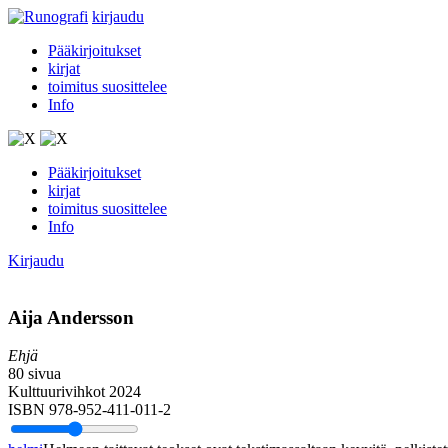
kirjaudu
Pääkirjoitukset
kirjat
toimitus suosittelee
Info
Pääkirjoitukset
kirjat
toimitus suosittelee
Info
Kirjaudu
Aija Andersson
Ehjä
80 sivua
Kulttuurivihkot 2024
ISBN 978-952-411-011-2