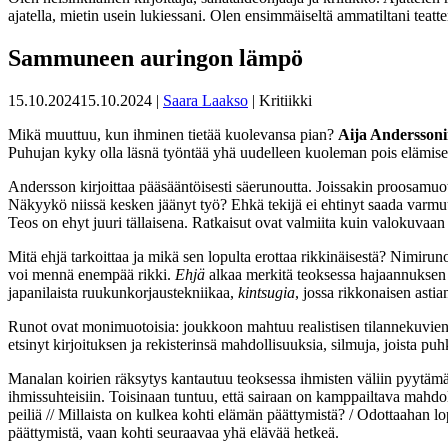
ajatella, mietin usein lukiessani. Olen ensimmäiseltä ammatiltani teatte
Sammuneen auringon lämpö
15.10.2024
15.10.2024
|
Saara Laakso
| Kritiikki
Mikä muuttuu, kun ihminen tietää kuolevansa pian?
Aija Andersson
Puhujan kyky olla läsnä työntää yhä uudelleen kuoleman pois elämisen t
Andersson kirjoittaa pääsääntöisesti säerunoutta. Joissakin proosamu
Näkyykö niissä kesken jäänyt työ? Ehkä tekijä ei ehtinyt saada varmuutt
Teos on ehyt juuri tällaisena. Ratkaisut ovat valmiita kuin valokuvaan 
Mitä ehjä tarkoittaa ja mikä sen lopulta erottaa rikkinäisestä? Nimiruno
voi mennä enempää rikki.
Ehjä
alkaa merkitä teoksessa hajaannuksen h
japanilaista ruukunkorjaustekniikaa,
kintsugia
, jossa rikkonaisen astia
Runot ovat monimuotoisia: joukkoon mahtuu realistisen tilannekuvien j
etsinyt kirjoituksen ja rekisterinsä mahdollisuuksia, silmuja, joista
Manalan koirien räksytys kantautuu teoksessa ihmisten väliin pyytämätt
ihmissuhteisiin. Toisinaan tuntuu, että sairaan on kamppailtava mahdo
peiliä // Millaista on kulkea kohti elämän päättymistä? / Odottaahan lo
päättymistä, vaan kohti seuraavaa yhä elävää hetkeä.