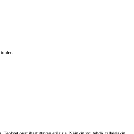
 tuulee.
. Teokset ovat ihastuttavan erilaisia. Näinkin voi tehdä, tällaisiakin