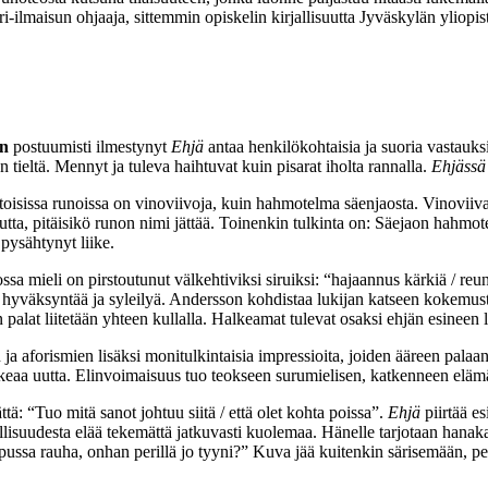
ri-ilmaisun ohjaaja, sittemmin opiskelin kirjallisuutta Jyväskylän yliopis
in
postuumisti ilmestynyt
Ehjä
antaa henkilökohtaisia ja suoria vastauksi
ieltä. Mennyt ja tuleva haihtuvat kuin pisarat iholta rannalla.
Ehjässä
otoisissa runoissa on vinoviivoja, kuin hahmotelma säenjaosta. Vinovii
a, pitäisikö runon nimi jättää. Toinenkin tulkinta on: Säejaon hahmotelmi
pysähtynyt liike.
ssa mieli on pirstoutunut välkehtiviksi siruiksi: “hajaannus kärkiä / reun
yväksyntää ja syleilyä. Andersson kohdistaa lukijan katseen kokemusten
n palat liitetään yhteen kullalla. Halkeamat tulevat osaksi ehjän esineen
a aforismien lisäksi monitulkintaisia impressioita, joiden ääreen palaa
 puhkeaa uutta. Elinvoimaisuus tuo teokseen surumielisen, katkenneen el
ä: “Tuo mitä sanot johtuu siitä / että olet kohta poissa”.
Ehjä
piirtää e
llisuudesta elää tekemättä jatkuvasti kuolemaa. Hänelle tarjotaan hana
pussa rauha, onhan perillä jo tyyni?” Kuva jää kuitenkin särisemään, pei