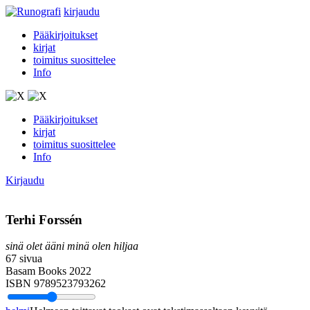
kirjaudu
Pääkirjoitukset
kirjat
toimitus suosittelee
Info
Pääkirjoitukset
kirjat
toimitus suosittelee
Info
Kirjaudu
Terhi Forssén
sinä olet ääni minä olen hiljaa
67 sivua
Basam Books 2022
ISBN 9789523793262