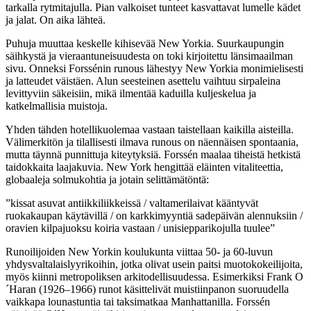
tarkalla rytmitajulla. Pian valkoiset tunteet kasvattavat lumelle kädet
ja jalat. On aika lähteä.
Puhuja muuttaa keskelle kihisevää New Yorkia. Suurkaupungin
säihkystä ja vieraantuneisuudesta on toki kirjoitettu länsimaailman
sivu. Onneksi Forssénin runous lähestyy New Yorkia monimielisesti
ja latteudet väistäen. Alun seesteinen asettelu vaihtuu sirpaleina
levittyviin säkeisiin, mikä ilmentää kaduilla kuljeskelua ja
katkelmallisia muistoja.
Yhden tähden hotellikuolemaa vastaan taistellaan kaikilla aisteilla.
Välimerkitön ja tilallisesti ilmava runous on näennäisen spontaania,
mutta täynnä punnittuja kiteytyksiä. Forssén maalaa tiheistä hetkistä
taidokkaita laajakuvia. New York hengittää eläinten vitaliteettia,
globaaleja solmukohtia ja jotain selittämätöntä:
”kissat asuvat antiikkiliikkeissä / valtamerilaivat kääntyvät
ruokakaupan käytävillä / on karkkimyyntiä sadepäivän alennuksiin /
oravien kilpajuoksu koiria vastaan / unisiepparikojulla tuulee”
Runoilijoiden New Yorkin koulukunta viittaa 50- ja 60-luvun
yhdysvaltalaislyyrikoihin, jotka olivat usein paitsi muotokokeilijoita,
myös kiinni metropoliksen arkitodellisuudessa. Esimerkiksi Frank O
´Haran (1926–1966) runot käsittelivät muistiinpanon suoruudella
vaikkapa lounastuntia tai taksimatkaa Manhattanilla. Forssén