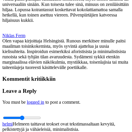
universaaliin sinään. Kun toisesta tulee sinä, minuus on zeniläisittäin
hiljaa. Lopussa koirantassut koskettavat kokolattiamattoa samalla
hetkellä, kun toinen asettuu viereen. Pilvenpiirtäjien katveessa
hiljaisuus kukkii.
Niklas Ferm
Olen vapaa kirjoittaja Helsingistä. Runous merkitsee minulle paitsi
maailman toisinkokemista, myös syvintä ajattelua ja uusia
kielisuhteita. Inspiroidun esimerkiksi aforistisista ja minimalistisista
runoista sekä tyhjän tilan avaruudesta. Sydämeni sykkii etenkin
marginaalissa elävien näkökulmia, mystiikkaa, toisenlajisia tai muita
taiteenlajeja tuoreesti käsittelevälle poetiikalle.
Kommentit kritiikkiin
Leave a Reply
You must be
logged in
to post a comment.
helmi
Helmeen taittavat teokset ovat tekstimassaltaan kevyitä,
pelkistettyjä ja vähäeleisiä, minimalistisia.