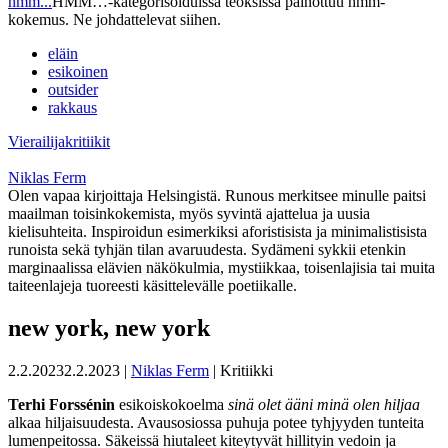
hmm...
HMM…-kategorisoiduissa teoksissa painottuu hmm-
kokemus. Ne johdattelevat siihen.
eläin
esikoinen
outsider
rakkaus
Vierailijakritiikit
Niklas Ferm
Olen vapaa kirjoittaja Helsingistä. Runous merkitsee minulle paitsi
maailman toisinkokemista, myös syvintä ajattelua ja uusia
kielisuhteita. Inspiroidun esimerkiksi aforistisista ja minimalistisista
runoista sekä tyhjän tilan avaruudesta. Sydämeni sykkii etenkin
marginaalissa elävien näkökulmia, mystiikkaa, toisenlajisia tai muita
taiteenlajeja tuoreesti käsittelevälle poetiikalle.
new york, new york
2.2.2023
2.2.2023
|
Niklas Ferm
| Kritiikki
Terhi Forssénin
esikoiskokoelma
sinä olet ääni minä olen hiljaa
alkaa hiljaisuudesta. Avausosiossa puhuja potee tyhjyyden tunteita
lumenpeitossa. Säkeissä hiutaleet kiteytyvät hillityin vedoin ja