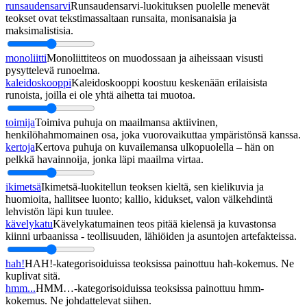
runsaudensarvi
Runsaudensarvi-luokituksen puolelle menevät
teokset ovat tekstimassaltaan runsaita, monisanaisia ja
maksimalistisia.
monoliitti
Monoliittiteos on muodossaan ja aiheissaan visusti
pysyttelevä runoelma.
kaleidoskooppi
Kaleidoskooppi koostuu keskenään erilaisista
runoista, joilla ei ole yhtä aihetta tai muotoa.
toimija
Toimiva puhuja on maailmansa aktiivinen,
henkilöhahmomainen osa, joka vuorovaikuttaa ympäristönsä kanssa.
kertoja
Kertova puhuja on kuvailemansa ulkopuolella – hän on
pelkkä havainnoija, jonka läpi maailma virtaa.
ikimetsä
Ikimetsä-luokitellun teoksen kieltä, sen kielikuvia ja
huomioita, hallitsee luonto; kallio, kidukset, valon välkehdintä
lehvistön läpi kun tuulee.
kävelykatu
Kävelykatumainen teos pitää kielensä ja kuvastonsa
kiinni urbaanissa - teollisuuden, lähiöiden ja asuntojen artefakteissa.
hah!
HAH!-kategorisoiduissa teoksissa painottuu hah-kokemus. Ne
kuplivat sitä.
hmm...
HMM…-kategorisoiduissa teoksissa painottuu hmm-
kokemus. Ne johdattelevat siihen.