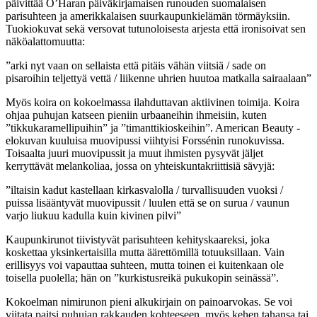
päivittää O’Haran päiväkirjamaisen runouden suomalaisen
parisuhteen ja amerikkalaisen suurkaupunkielämän törmäyksiin.
Tuokiokuvat sekä versovat tutunoloisesta arjesta että ironisoivat sen
näköalattomuutta:
”arki nyt vaan on sellaista että pitäis vähän viitsiä / sade on
pisaroihin teljettyä vettä / liikenne uhrien huutoa matkalla sairaalaan”
Myös koira on kokoelmassa ilahduttavan aktiivinen toimija. Koira
ohjaa puhujan katseen pieniin urbaaneihin ihmeisiin, kuten
”tikkukaramellipuihin” ja ”timanttikioskeihin”. American Beauty -
elokuvan kuuluisa muovipussi viihtyisi Forssénin runokuvissa.
Toisaalta juuri muovipussit ja muut ihmisten pysyvät jäljet
kerryttävät melankoliaa, jossa on yhteiskuntakriittisiä sävyjä:
”iltaisin kadut kastellaan kirkasvalolla / turvallisuuden vuoksi /
puissa lisääntyvät muovipussit / luulen että se on surua / vaunun
varjo liukuu kadulla kuin kivinen pilvi”
Kaupunkirunot tiivistyvät parisuhteen kehityskaareksi, joka
koskettaa yksinkertaisilla mutta äärettömillä totuuksillaan. Vain
erillisyys voi vapauttaa suhteen, mutta toinen ei kuitenkaan ole
toisella puolella; hän on ”kurkistusreikä pukukopin seinässä”.
Kokoelman nimirunon pieni alkukirjain on painoarvokas. Se voi
viitata paitsi puhujan rakkauden kohteeseen, myös kehen tahansa tai