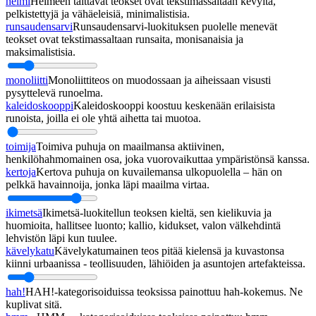
helmi
Helmeen taittavat teokset ovat tekstimassaltaan kevyitä,
pelkistettyjä ja vähäeleisiä, minimalistisia.
runsaudensarvi
Runsaudensarvi-luokituksen puolelle menevät
teokset ovat tekstimassaltaan runsaita, monisanaisia ja
maksimalistisia.
monoliitti
Monoliittiteos on muodossaan ja aiheissaan visusti
pysyttelevä runoelma.
kaleidoskooppi
Kaleidoskooppi koostuu keskenään erilaisista
runoista, joilla ei ole yhtä aihetta tai muotoa.
toimija
Toimiva puhuja on maailmansa aktiivinen,
henkilöhahmomainen osa, joka vuorovaikuttaa ympäristönsä kanssa.
kertoja
Kertova puhuja on kuvailemansa ulkopuolella – hän on
pelkkä havainnoija, jonka läpi maailma virtaa.
ikimetsä
Ikimetsä-luokitellun teoksen kieltä, sen kielikuvia ja
huomioita, hallitsee luonto; kallio, kidukset, valon välkehdintä
lehvistön läpi kun tuulee.
kävelykatu
Kävelykatumainen teos pitää kielensä ja kuvastonsa
kiinni urbaanissa - teollisuuden, lähiöiden ja asuntojen artefakteissa.
hah!
HAH!-kategorisoiduissa teoksissa painottuu hah-kokemus. Ne
kuplivat sitä.