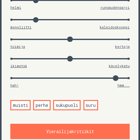
helmi
runsaudensarvi
monoliitti
kaleidoskooppi
toimija
kertoja
ikimetsä
kävelykatu
hah!
hmm...
muisti
perhe
sukupuoli
suru
Vierailijakritiikit