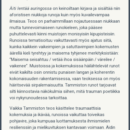
Äiti lentää auringossa
on keinoiltaan kirjava ja sisältää niin
aforistisen niukkoja runoja kuin myös kuvailevampaa
ilmaisua. Teos on parhaimmillaan nojautuessaan niukkaan
mutta tunnevoimaiseen runokieleen, joka pääsee
puhuttelevasti kiinni muistojen monisyisiin kipupisteisiin.
Runoissa tematisoituu vaikuttavasti myös ajatus siitä,
kuinka kaikkein vaikeimpien ja satuttavimpien kokemusten
äärellä kieli tyrehtyy ja maisema tyhjenee merkityksistään:
”Maisema seisahtuu / vetää ihoa sisäänpäin / väreilee /
vaikenee”. Muistoissa ja kokemuksissa häilähtelevät runot
eivät kaikilta osin onnistu punaisen langan ja koherentin
kokonaisuuden rakentamisessa, vaan teoksessa on myös
häiritsevää sirpalemaisuutta. Tammiston runot tarjoavat
silti kiinnostavia näkökulmia siihen, mitä trauman poetiikka
voi nykyrunoudessa tarkoittaa.
Vaikka Tammiston teos käsittelee traumaattisia
kokemuksia ja ikävää, runoissa vaikuttaa toiveikas
pohjavire, joka kumpuaa luottamuksesta ihmismielen
resilienssiin ja mielikuvituksen kantavaan voimaan. Äidin