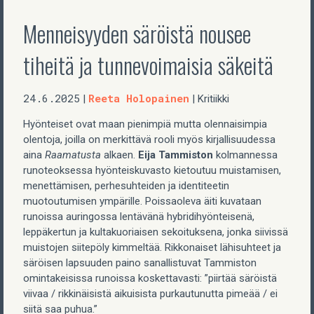
Menneisyyden säröistä nousee
tiheitä ja tunnevoimaisia säkeitä
24.6.2025
Reeta Holopainen
|
| Kritiikki
Hyönteiset ovat maan pienimpiä mutta olennaisimpia
olentoja, joilla on merkittävä rooli myös kirjallisuudessa
aina
Raamatusta
alkaen.
Eija Tammiston
kolmannessa
runoteoksessa
hyönteiskuvasto kietoutuu muistamisen,
menettämisen, perhesuhteiden ja identiteetin
muotoutumisen ympärille. Poissaoleva äiti kuvataan
runoissa auringossa lentävänä hybridihyönteisenä,
leppäkertun ja kultakuoriaisen sekoituksena, jonka siivissä
muistojen siitepöly kimmeltää. Rikkonaiset lähisuhteet ja
säröisen lapsuuden paino sanallistuvat Tammiston
omintakeisissa runoissa koskettavasti: ”piirtää säröistä
viivaa / rikkinäisistä aikuisista purkautunutta pimeää / ei
siitä saa puhua.”