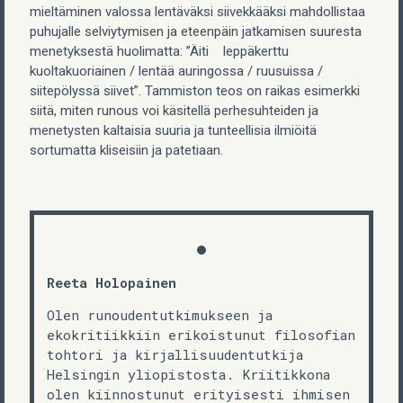
mieltäminen valossa lentäväksi siivekkääksi mahdollistaa
puhujalle selviytymisen ja eteenpäin jatkamisen suuresta
menetyksestä huolimatta: ”Äiti leppäkerttu
kuoltakuoriainen / lentää auringossa / ruusuissa /
siitepölyssä siivet”. Tammiston teos on raikas esimerkki
siitä, miten runous voi käsitellä perhesuhteiden ja
menetysten kaltaisia suuria ja tunteellisia ilmiöitä
sortumatta kliseisiin ja patetiaan.
Reeta Holopainen
Olen runoudentutkimukseen ja
ekokritiikkiin erikoistunut filosofian
tohtori ja kirjallisuudentutkija
Helsingin yliopistosta. Kriitikkona
olen kiinnostunut erityisesti ihmisen