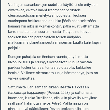
Vanhojen sananlaskujen uudelleenkäyttö ei ole erityisen
oivaltavaa, eivätkä kaikki fragmentit perustele
olemassaoloaan merkityksen puolesta. Teoksen
suurimpana heikkoutena on uhka jäädä näpertelemään
banaaleihin arkisiin yksityiskohtiin, jotka eivät välttämättä
kerro mistään sen suuremmasta. Tietysti ne tuovat
teoksen laajaan perspektiiviin toisen ääripään:
matkaamme planetaarisesta maiseman kautta kahvikupin
pohjalle.
Runojen puhujalla on ihmisen ruumis ja työ, mutta
ulkopuolisuus ja erillisyys korostuvat. Puhuja vaihtaa
paikkaa tuulen kanssa, tuntee solutasolla, tarkkailee
ihmisiä. Vallitsee olemattomuus ja hämmennys, joita on
vaikea sanoittaa.
Sattumalta luen samaan aikaan
Reetta Pekkasen
Katkaistuja tulppaaneja
(Poesia, 2023), ja sattumalta
huomaan, kuinka ”irrallisena, niin kuin pilvet lipuvat ylitse
irrallisina” hahmotan myös
Pilvet
. Välillä minun on
pinnisteltävä päästäkseni Revon teoksen hiljaisten