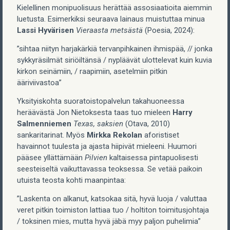
Kielellinen monipuolisuus herättää assosiaatioita aiemmin
luetusta. Esimerkiksi seuraava lainaus muistuttaa minua
Lassi Hyvärisen
Vieraasta metsästä
(Poesia, 2024):
”sihtaa niityn harjakärkiä tervanpihkainen ihmispää, // jonka
sykkyräsilmät siriöiltänsä / nypläävät ulottelevat kuin kuvia
kirkon seinämiin, / raapimiin, asetelmiin pitkin
ääriviivastoa”
Yksityiskohta suoratoistopalvelun takahuoneessa
heräävästä Jon Nietoksesta taas tuo mieleen
Harry
Salmenniemen
Texas, saksien
(Otava, 2010)
sankaritarinat. Myös
Mirkka Rekolan
aforistiset
havainnot tuulesta ja ajasta hiipivät mieleeni. Huumori
pääsee yllättämään
Pilvien
kaltaisessa pintapuolisesti
seesteiseltä vaikuttavassa teoksessa. Se vetää paikoin
utuista teosta kohti maanpintaa:
”Laskenta on alkanut, katsokaa sitä, hyvä luoja / valuttaa
veret pitkin toimiston lattiaa tuo / holtiton toimitusjohtaja
/ toksinen mies, mutta hyvä jäbä myy paljon puhelimia”