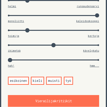
helmi
runsaudensarvi
monoliitti
kaleidoskooppi
toimija
kertoja
ikimetsä
kävelykatu
hah!
hmm...
esikoinen
kieli
muisti
työ
Vierailijakritiikit