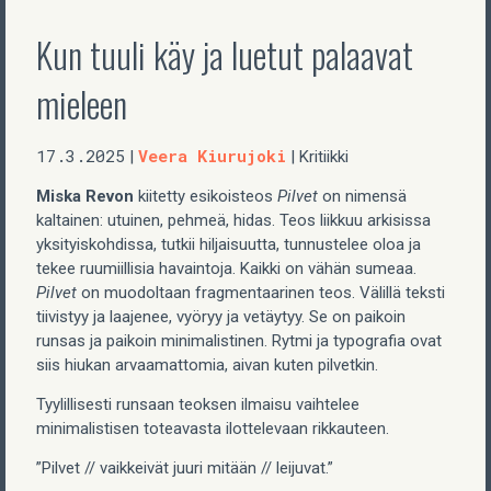
Kun tuuli käy ja luetut palaavat
mieleen
17.3.2025
Veera Kiurujoki
|
| Kritiikki
Miska Revon
kiitetty esikoisteos
Pilvet
on nimensä
kaltainen: utuinen, pehmeä, hidas. Teos liikkuu arkisissa
yksityiskohdissa, tutkii hiljaisuutta, tunnustelee oloa ja
tekee ruumiillisia havaintoja. Kaikki on vähän sumeaa.
Pilvet
on muodoltaan fragmentaarinen teos. Välillä teksti
tiivistyy ja laajenee, vyöryy ja vetäytyy. Se on paikoin
runsas ja paikoin minimalistinen. Rytmi ja typografia ovat
siis hiukan arvaamattomia, aivan kuten pilvetkin.
Tyylillisesti runsaan teoksen ilmaisu vaihtelee
minimalistisen toteavasta ilottelevaan rikkauteen.
”Pilvet // vaikkeivät juuri mitään // leijuvat.”