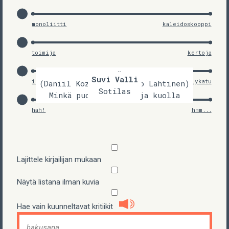
monoliitti
kaleidoskooppi
toimija
kertoja
Serhi Žadan
Olli Heikkonen
Suvi Valli
ikimetsä
kävelykatu
(Daniil Kozlov ja Seppo Lahtinen)
Hallitut vallat
Sotilas
Minkä puolesta elää ja kuolla
hah!
hmm...
Lajittele kirjailijan mukaan
Näytä listana ilman kuvia
Hae vain kuunneltavat kritiikit