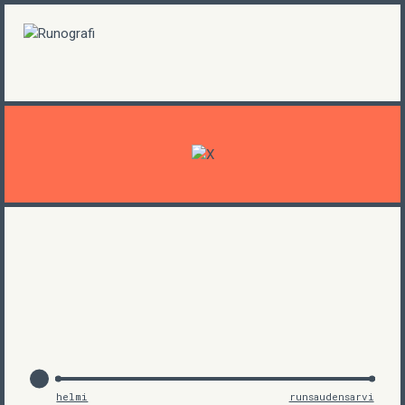
helmi
runsaudensarvi