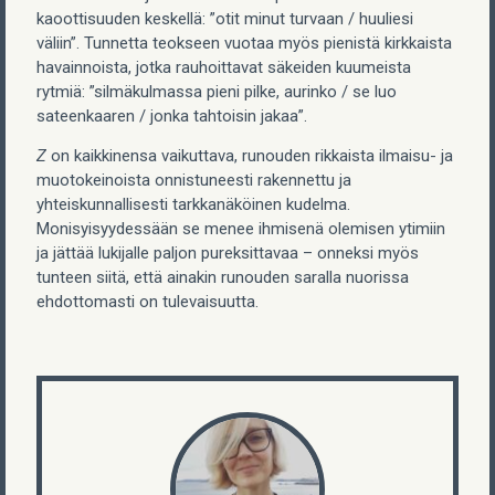
kaoottisuuden keskellä: ”otit minut turvaan / huuliesi
väliin”. Tunnetta teokseen vuotaa myös pienistä kirkkaista
havainnoista, jotka rauhoittavat säkeiden kuumeista
rytmiä: ”silmäkulmassa pieni pilke, aurinko / se luo
sateenkaaren / jonka tahtoisin jakaa”.
Z
on kaikkinensa vaikuttava, runouden rikkaista ilmaisu- ja
muotokeinoista onnistuneesti rakennettu ja
yhteiskunnallisesti tarkkanäköinen kudelma.
Monisyisyydessään se menee ihmisenä olemisen ytimiin
ja jättää lukijalle paljon pureksittavaa – onneksi myös
tunteen siitä, että ainakin runouden saralla nuorissa
ehdottomasti on tulevaisuutta.