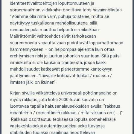
identiteettivaihtoehtojen loputtomuuteen ja
somemaailman viidakoihin osoittava teos havainnollistaa.
”Voimme olla mitä vain”, puhuja toistelee, mutta se
näyttäytyy tuskallisena mahdollisuutena, sillä
runsaudenpula muuttuu helposti ei-miksikään.
Määrättömät vaihtoehdot eivät tarkoitakaan
suurenmoista vapautta vaan pudottavat loppumattomaan
hämmennykseen – on helpompaa ajelehtia kuin ottaa
erehtymisen riski ja juurtua johonkin suuntaan. Sitä paitsi
ihmiskunta ei ole kaukana tilanteesta, jossa kaikki
mahdollisuudet katkeavat planeettamme kantokyvyn
päättymiseen: ”taivaalle kohoavat tuhkat / maassa /
ihmisen jälki on ikuinen”.
Kirjan sivuilla välkähtelevä universaali pohdinnanaihe on
myös rakkaus, jota kohti 2000-luvun kasvatin on
luontevaa tapailla hakusanalausekkeiden avulla: ”rakkaus
määritelmä / romanttinen rakkaus / mitä rakkaus on (- -)”.
Rakkaus osoittautuu teoksessa lopulta somehelinälle
vastakohtaiseksi autenttisuudeksi sekä turvan ja
stabiiliuden tuojaksi maailmaa riepottelevan