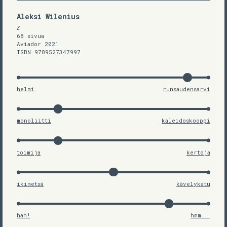
Aleksi Wilenius
Z
68 sivua
Aviador 2021
ISBN 9789527347997
helmi
runsaudensarvi
monoliitti
kaleidoskooppi
toimija
kertoja
ikimetsä
kävelykatu
hah!
hmm...