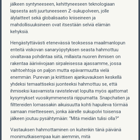
jälkeen syntyneeseen, kehittyneeseen teknologiaan
lapsesta asti juurtuneeseen Z-sukupolveen, jolle
älylaitteet sekä globalisaatio kriiseineen ja
mahdollisuuksineen ovat itsestään selviä elämän
kehyksiä.
Hengästyttävästi etenevässä teoksessa maailmanlopun
enteitä viskovan sanaryöpytyksen seasta hahmottuu
oivaltavaa pohdintaa siitä, millaista nuoren ihmisen on
rakentaa ääriviivojaan sirpaleisessa ajassamme, jossa
vaihtoehtoja on paljon mutta epävarmuutta vielä
enemmän. Purevan ja kriittisen ajankuvauksen keskellä
yhdeksi temaattiseksi juonteeksi hahmottuu se, että
ihmiseksi kasvamista ravistelevat lopulta myös ajattomat
kysymykset vuosikymmenestä riippumatta. Snapchatien ja
filttereiden lomassakin aikuisuutta kohti hapuileva törmää
samaan mietteeseen, jonka äärelle sukupolvi toisensa
jälkeen joutuu pysähtymään: ”Mitä meidän tulisi olla?”
Vastauksen hahmottaminen on kuitenkin tänä päivänä
monimutkaisempaa kuin aiemmin, mitä