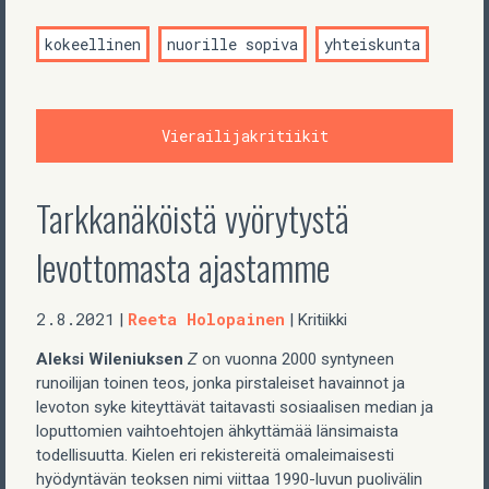
kokeellinen
nuorille sopiva
yhteiskunta
Vierailijakritiikit
Tarkkanäköistä vyörytystä
levottomasta ajastamme
2.8.2021
Reeta Holopainen
|
| Kritiikki
Aleksi Wileniuksen
Z
on vuonna 2000 syntyneen
runoilijan toinen teos, jonka pirstaleiset havainnot ja
levoton syke kiteyttävät taitavasti sosiaalisen median ja
loputtomien vaihtoehtojen ähkyttämää länsimaista
todellisuutta. Kielen eri rekistereitä omaleimaisesti
hyödyntävän teoksen nimi viittaa 1990-luvun puolivälin