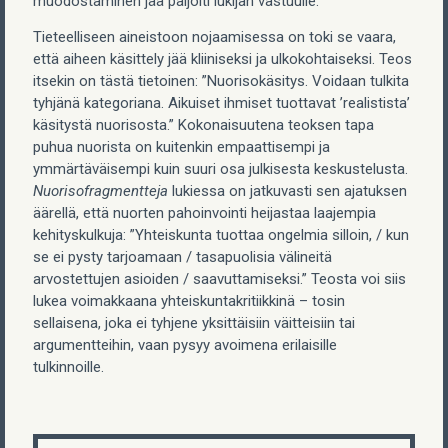
muodostaminen jää paljolti lukijan vastuulle.
Tieteelliseen aineistoon nojaamisessa on toki se vaara,
että aiheen käsittely jää kliiniseksi ja ulkokohtaiseksi. Teos
itsekin on tästä tietoinen: ”Nuorisokäsitys. Voidaan tulkita
tyhjänä kategoriana. Aikuiset ihmiset tuottavat ’realistista’
käsitystä nuorisosta.” Kokonaisuutena teoksen tapa
puhua nuorista on kuitenkin empaattisempi ja
ymmärtäväisempi kuin suuri osa julkisesta keskustelusta.
Nuorisofragmentteja
lukiessa on jatkuvasti sen ajatuksen
äärellä, että nuorten pahoinvointi heijastaa laajempia
kehityskulkuja: ”Yhteiskunta tuottaa ongelmia silloin, / kun
se ei pysty tarjoamaan / tasapuolisia välineitä
arvostettujen asioiden / saavuttamiseksi.” Teosta voi siis
lukea voimakkaana yhteiskuntakritiikkinä – tosin
sellaisena, joka ei tyhjene yksittäisiin väitteisiin tai
argumentteihin, vaan pysyy avoimena erilaisille
tulkinnoille.