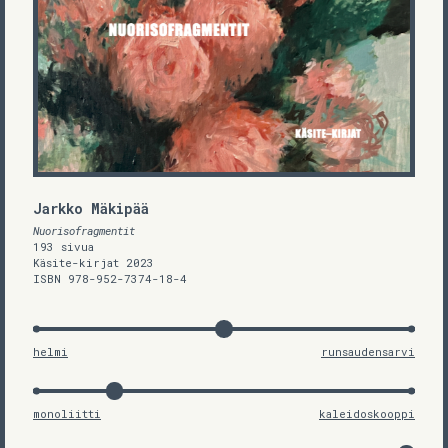
Jarkko Mäkipää
Nuorisofragmentit
193 sivua
Käsite-kirjat 2023
ISBN 978-952-7374-18-4
helmi
runsaudensarvi
monoliitti
kaleidoskooppi