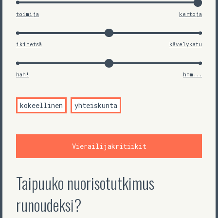
toimija
kertoja
ikimetsä
kävelykatu
hah!
hmm...
kokeellinen
yhteiskunta
Vierailijakritiikit
Taipuuko nuorisotutkimus
runoudeksi?