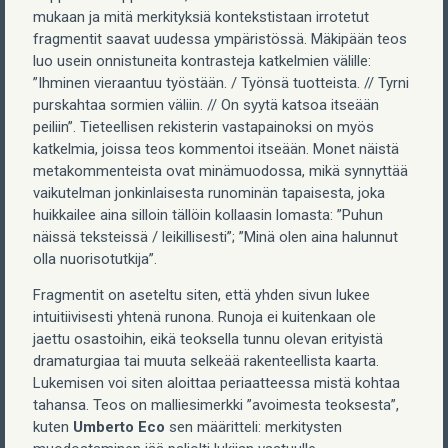
mukaan ja mitä merkityksiä kontekstistaan irrotetut
fragmentit saavat uudessa ympäristössä. Mäkipään teos
luo usein onnistuneita kontrasteja katkelmien välille:
”Ihminen vieraantuu työstään. / Työnsä tuotteista. // Tyrni
purskahtaa sormien väliin. // On syytä katsoa itseään
peiliin”. Tieteellisen rekisterin vastapainoksi on myös
katkelmia, joissa teos kommentoi itseään. Monet näistä
metakommenteista ovat minämuodossa, mikä synnyttää
vaikutelman jonkinlaisesta runominän tapaisesta, joka
huikkailee aina silloin tällöin kollaasin lomasta: ”Puhun
näissä teksteissä / leikillisesti”; ”Minä olen aina halunnut
olla nuorisotutkija”.
Fragmentit on aseteltu siten, että yhden sivun lukee
intuitiivisesti yhtenä runona. Runoja ei kuitenkaan ole
jaettu osastoihin, eikä teoksella tunnu olevan erityistä
dramaturgiaa tai muuta selkeää rakenteellista kaarta.
Lukemisen voi siten aloittaa periaatteessa mistä kohtaa
tahansa. Teos on malliesimerkki ”avoimesta teoksesta”,
kuten
Umberto Eco
sen määritteli: merkitysten