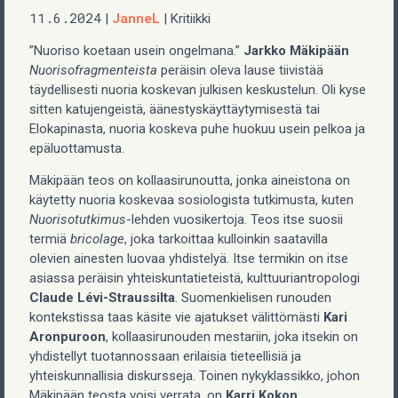
11.6.2024
JanneL
|
| Kritiikki
”Nuoriso koetaan usein ongelmana.”
Jarkko Mäkipään
Nuorisofragmenteista
peräisin oleva lause tiivistää
täydellisesti nuoria koskevan julkisen keskustelun. Oli kyse
sitten katujengeistä, äänestyskäyttäytymisestä tai
Elokapinasta, nuoria koskeva puhe huokuu usein pelkoa ja
epäluottamusta.
Mäkipään teos on kollaasirunoutta, jonka aineistona on
käytetty nuoria koskevaa sosiologista tutkimusta, kuten
Nuorisotutkimus
-lehden vuosikertoja. Teos itse suosii
termiä
bricolage
, joka tarkoittaa kulloinkin saatavilla
olevien ainesten luovaa yhdistelyä. Itse termikin on itse
asiassa peräisin yhteiskuntatieteistä, kulttuuriantropologi
Claude Lévi-Straussilta
. Suomenkielisen runouden
kontekstissa taas käsite vie ajatukset välittömästi
Kari
Aronpuroon
, kollaasirunouden mestariin, joka itsekin on
yhdistellyt tuotannossaan erilaisia tieteellisiä ja
yhteiskunnallisia diskursseja. Toinen nykyklassikko, johon
Mäkipään teosta voisi verrata, on
Karri Kokon