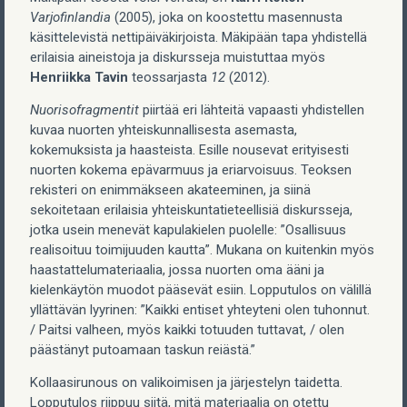
Varjofinlandia
(2005), joka on koostettu masennusta
käsittelevistä nettipäiväkirjoista. Mäkipään tapa yhdistellä
erilaisia aineistoja ja diskursseja muistuttaa myös
Henriikka Tavin
teossarjasta
12
(2012).
Nuorisofragmentit
piirtää eri lähteitä vapaasti yhdistellen
kuvaa nuorten yhteiskunnallisesta asemasta,
kokemuksista ja haasteista. Esille nousevat erityisesti
nuorten kokema epävarmuus ja eriarvoisuus. Teoksen
rekisteri on enimmäkseen akateeminen, ja siinä
sekoitetaan erilaisia yhteiskuntatieteellisiä diskursseja,
jotka usein menevät kapulakielen puolelle: ”Osallisuus
realisoituu toimijuuden kautta”. Mukana on kuitenkin myös
haastattelumateriaalia, jossa nuorten oma ääni ja
kielenkäytön muodot pääsevät esiin. Lopputulos on välillä
yllättävän lyyrinen: ”Kaikki entiset yhteyteni olen tuhonnut.
/ Paitsi valheen, myös kaikki totuuden tuttavat, / olen
päästänyt putoamaan taskun reiästä.”
Kollaasirunous on valikoimisen ja järjestelyn taidetta.
Lopputulos riippuu siitä, mitä materiaalia on otettu