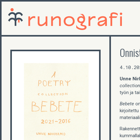
Onnis
4.10.20
Unne Ni
collectio
työn ja ta
Bebete
on
kirjoitettu
materiaali
Rakennett
kummallaka