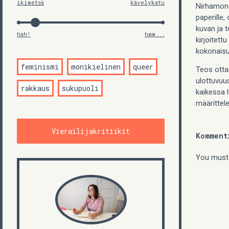
ikimetsä
kävelykatu
Nirhamon 
paperille
kuvan ja t
hah!
hmm...
kirjoitett
kokonais
feminismi
monikielinen
queer
Teos otta
ulottuvuu
rakkaus
sukupuoli
kaikessa 
määrittel
Vierailijakritiikit
Komment
You must