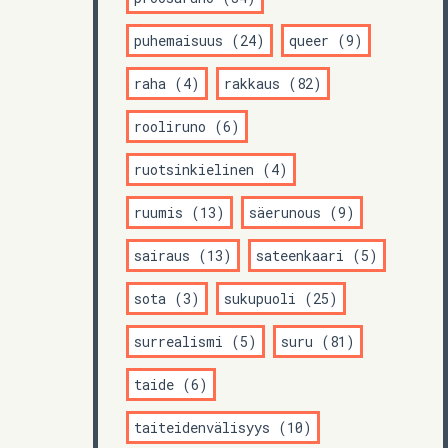
puhemaisuus (24)
queer (9)
raha (4)
rakkaus (82)
rooliruno (6)
ruotsinkielinen (4)
ruumis (13)
säerunous (9)
sairaus (13)
sateenkaari (5)
sota (3)
sukupuoli (25)
surrealismi (5)
suru (81)
taide (6)
taiteidenvälisyys (10)