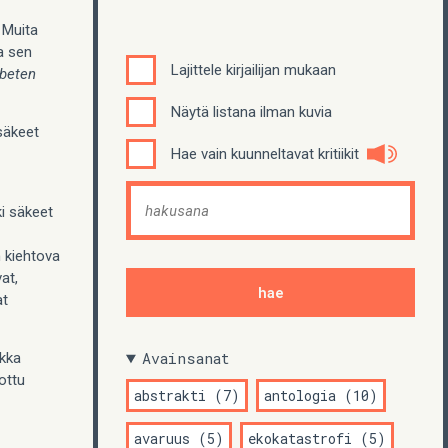
 Muita
ja sen
Lajittele kirjailijan mukaan
beten
Näytä listana ilman kuvia
 säkeet
Hae vain kuunneltavat kritiikit
ki säkeet
en kiehtova
at,
at
Avainsanat
ikka
ottu
abstrakti (7)
antologia (10)
avaruus (5)
ekokatastrofi (5)