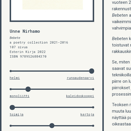
vuoteen 2
rakennuste
Bebeten
a
vaikeimmin
vahvimpia
Unne Nirhamo
Bebete
Bebeten
k
a poetry collection 2021-2016
toistuvat 
107 sivua
rakkauskir
Esterin Kirja 2022
ISBN 9789526884370
Se, miten 
saavat suu
tekniikoill
helmi
runsaudensarvi
piirre on 
piirrokset
prosessima
monoliitti
kaleidoskooppi
Teoksen m
muuta luu
toimija
kertoja
näyttää p
oikeastaa