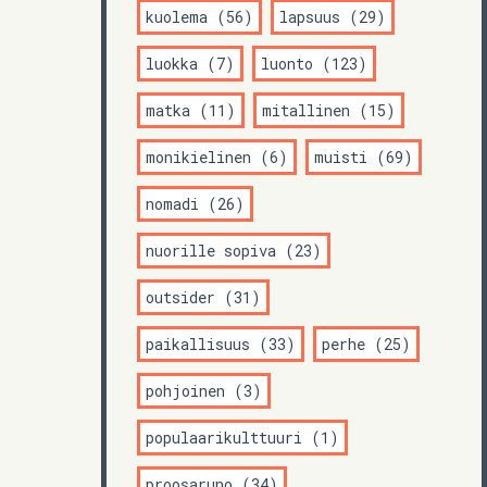
kuolema (56)
lapsuus (29)
luokka (7)
luonto (123)
matka (11)
mitallinen (15)
monikielinen (6)
muisti (69)
nomadi (26)
nuorille sopiva (23)
outsider (31)
paikallisuus (33)
perhe (25)
pohjoinen (3)
populaarikulttuuri (1)
proosaruno (34)