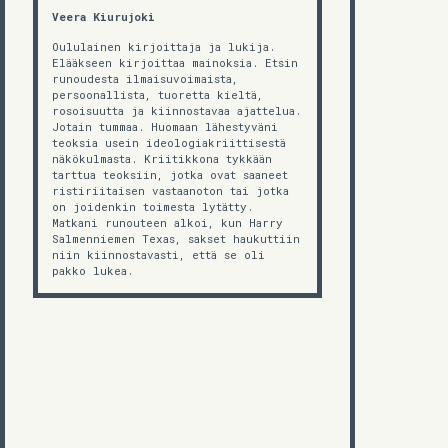
Veera Kiurujoki
Oululainen kirjoittaja ja lukija.
Elääkseen kirjoittaa mainoksia. Etsin
runoudesta ilmaisuvoimaista,
persoonallista, tuoretta kieltä,
rosoisuutta ja kiinnostavaa ajattelua.
Jotain tummaa. Huomaan lähestyväni
teoksia usein ideologiakriittisestä
näkökulmasta. Kriitikkona tykkään
tarttua teoksiin, jotka ovat saaneet
ristiriitaisen vastaanoton tai jotka
on joidenkin toimesta lytätty.
Matkani runouteen alkoi, kun Harry
Salmenniemen Texas, sakset haukuttiin
niin kiinnostavasti, että se oli
pakko lukea.