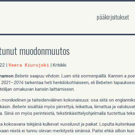
pääkirjoitukset
tunut muodonmuutos
22
Veera Kiurujoki
|
| Kritiikki
rhamon
Bebete
saapuu vihdoin. Luen sitä sormenpäillä. Kannen
a poe
n 2021–2016
tarkentaa heti henkilökohtaiseen, eli Bebeten tapauks
iteliljan omakuvan kansiin laittamiseen.
 monikielinen ja taiteidenvälinen kokonaisuus: osa siitä on englanniks
 käsin.
Bebete
sisältää myös piirrettyä, leikattua, liimattua ja valokuva
a. Siinä on myös perinteistä, tekstinkäsittelyohjelmalla tuotettua teks
a kokoavana tekijänä kulkevat vuosiluvut ja paikat. Lopulta kuitenkaa
an niistä ei tunnu olevan merkitystä sinänsä. Paitsi ehkä silloin kun