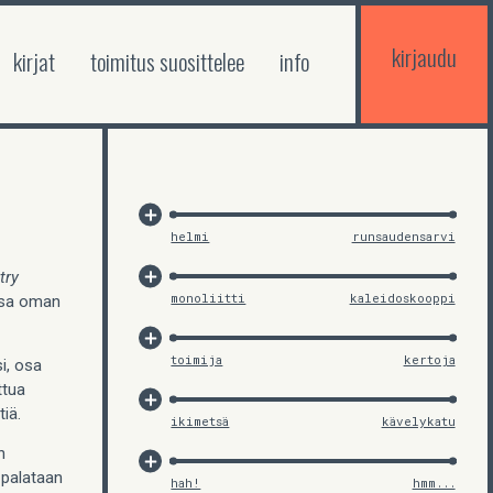
kirjaudu
kirjat
toimitus suosittelee
info
helmi
runsaudensarvi
try
monoliitti
kaleidoskooppi
essa oman
toimija
kertoja
i, osa
ttua
tiä.
ikimetsä
kävelykatu
n
 palataan
hah!
hmm...