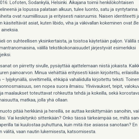
016: Lofoten, Sodankylä, Helsinki. Aikajana toimii henkilökohtaisen
lineenä ja lopussa palataan alkuun, tulee luonto, satu ja syntytarina.
iheita ovat ruumiillisuus ja erityisesti naisruumis. Naisen identiteetti 
 käsiteltävät asiat, kuten libido, viha ja väkivallan kokeminen ovat
Be
 aineksia.
ieli on suhteellisen yksinkertaista, ja toistoa käytetään paljon. Välillä
mantranomaisina, välillä tekstikokonaisuudet järjestyvät esimerkiksi
jeiksi.
sanat on piirretty sivulle, pysäyttää ajattelemaan niistä jokaista. Kaik
ren painoarvon. Minua viehättää erityisesti käsin kirjoitettu, erilaisilla
a – lyijykynällä, siveltimellä, ehkäpä vahaliidulla kirjoitettu teksti. Toin
luonnosmaisuus, sen nopea suora ilmaisu. Yliviivaukset, teipit, valokuv
 ja maalaukset toteuttavat rohkeutta tehdä ja kokeilla, sekä korostav
isuutta, matkaa, jolla yhä ollaan.
uoto pitää herkkänä ja hereillä, se auttaa keskittymään sanoihin, va
lisi. Vai keskitynkö sittenkään? Onko tässä tärkeämpää se, miltä san
aperilla tai kuulostaa puhuttuna, kuin mitä itse asiassa sanotaan? En
n välitä, vaan nautin lukemisesta, katsomisesta.