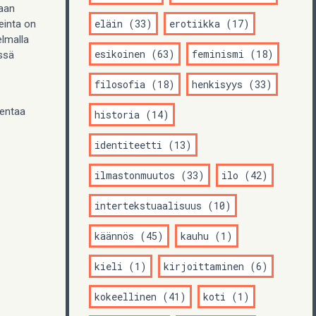
maan
eläin (33)
erotiikka (17)
einta on
elmalla
esikoinen (63)
feminismi (18)
ässä
filosofia (18)
henkisyys (33)
kentaa
historia (14)
identiteetti (13)
ilmastonmuutos (33)
ilo (42)
intertekstuaalisuus (10)
käännös (45)
kauhu (1)
kieli (1)
kirjoittaminen (6)
kokeellinen (41)
koti (1)