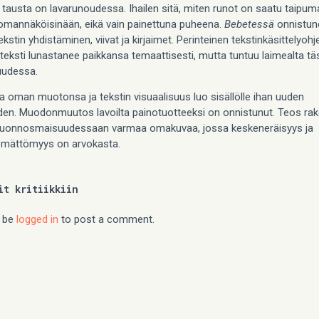
tausta on lavarunoudessa. Ihailen sitä, miten runot on saatu taipu
, omannäköisinään, eikä vain painettuna puheena.
Bebetess
ä
onnistun
ekstin yhdistäminen, viivat ja kirjaimet. Perinteinen tekstinkäsittelyohj
u teksti lunastanee paikkansa temaattisesti, mutta tuntuu laimealta t
uudessa.
a oman muotonsa ja tekstin visuaalisuus luo sisällölle ihan uuden
den. Muodonmuutos lavoilta painotuotteeksi on onnistunut. Teos ra
luonnosmaisuudessaan varmaa omakuvaa, jossa keskeneräisyys ja
emättömyys on arvokasta.
it kritiikkiin
 be
logged in
to post a comment.