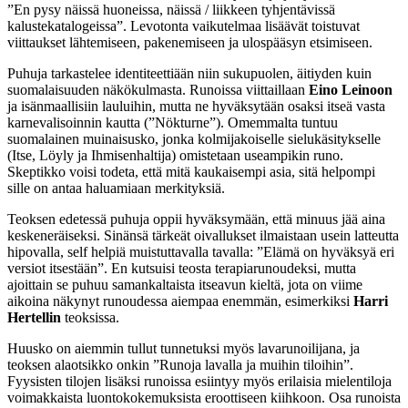
”En pysy näissä huoneissa, näissä / liikkeen tyhjentävissä
kalustekatalogeissa”. Levotonta vaikutelmaa lisäävät toistuvat
viittaukset lähtemiseen, pakenemiseen ja ulospääsyn etsimiseen.
Puhuja tarkastelee identiteettiään niin sukupuolen, äitiyden kuin
suomalaisuuden näkökulmasta. Runoissa viittaillaan
Eino Leinoon
ja isänmaallisiin lauluihin, mutta ne hyväksytään osaksi itseä vasta
karnevalisoinnin kautta (”Nökturne”). Omemmalta tuntuu
suomalainen muinaisusko, jonka kolmijakoiselle sielukäsitykselle
(Itse, Löyly ja Ihmisenhaltija) omistetaan useampikin runo.
Skeptikko voisi todeta, että mitä kaukaisempi asia, sitä helpompi
sille on antaa haluamiaan merkityksiä.
Teoksen edetessä puhuja oppii hyväksymään, että minuus jää aina
keskeneräiseksi. Sinänsä tärkeät oivallukset ilmaistaan usein latteutta
hipovalla, self helpiä muistuttavalla tavalla: ”Elämä on hyväksyä eri
versiot itsestään”. En kutsuisi teosta terapiarunoudeksi, mutta
ajoittain se puhuu samankaltaista itseavun kieltä, jota on viime
aikoina näkynyt runoudessa aiempaa enemmän, esimerkiksi
Harri
Hertellin
teoksissa.
Huusko on aiemmin tullut tunnetuksi myös lavarunoilijana, ja
teoksen alaotsikko onkin ”Runoja lavalla ja muihin tiloihin”.
Fyysisten tilojen lisäksi runoissa esiintyy myös erilaisia mielentiloja
voimakkaista luontokokemuksista eroottiseen kiihkoon. Osa runoista