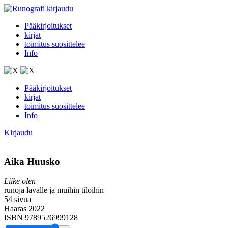
kirjaudu
Pääkirjoitukset
kirjat
toimitus suosittelee
Info
Pääkirjoitukset
kirjat
toimitus suosittelee
Info
Kirjaudu
Aika Huusko
Liike olen
runoja lavalle ja muihin tiloihin
54 sivua
Haaras 2022
ISBN 9789526999128