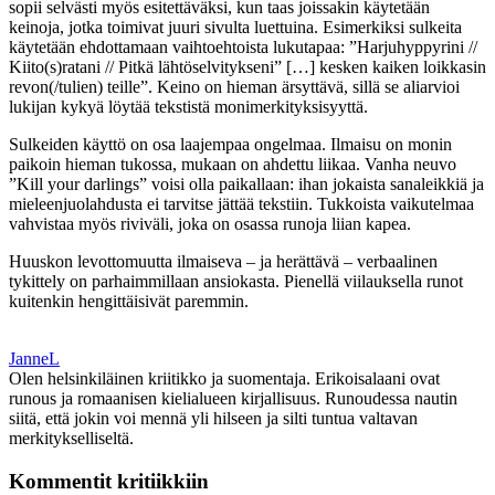
sopii selvästi myös esitettäväksi, kun taas joissakin käytetään
keinoja, jotka toimivat juuri sivulta luettuina. Esimerkiksi sulkeita
käytetään ehdottamaan vaihtoehtoista lukutapaa: ”Harjuhyppyrini //
Kiito(s)ratani // Pitkä lähtöselvitykseni” […] kesken kaiken loikkasin
revon(/tulien) teille”. Keino on hieman ärsyttävä, sillä se aliarvioi
lukijan kykyä löytää tekstistä monimerkityksisyyttä.
Sulkeiden käyttö on osa laajempaa ongelmaa. Ilmaisu on monin
paikoin hieman tukossa, mukaan on ahdettu liikaa. Vanha neuvo
”Kill your darlings” voisi olla paikallaan: ihan jokaista sanaleikkiä ja
mieleenjuolahdusta ei tarvitse jättää tekstiin. Tukkoista vaikutelmaa
vahvistaa myös riviväli, joka on osassa runoja liian kapea.
Huuskon levottomuutta ilmaiseva – ja herättävä – verbaalinen
tykittely on parhaimmillaan ansiokasta. Pienellä viilauksella runot
kuitenkin hengittäisivät paremmin.
JanneL
Olen helsinkiläinen kriitikko ja suomentaja. Erikoisalaani ovat
runous ja romaanisen kielialueen kirjallisuus. Runoudessa nautin
siitä, että jokin voi mennä yli hilseen ja silti tuntua valtavan
merkitykselliseltä.
Kommentit kritiikkiin