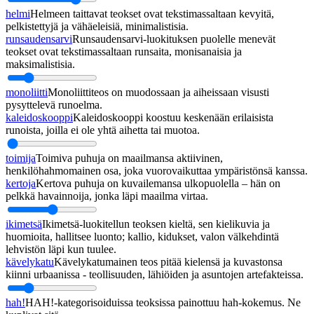
helmi
Helmeen taittavat teokset ovat tekstimassaltaan kevyitä,
pelkistettyjä ja vähäeleisiä, minimalistisia.
runsaudensarvi
Runsaudensarvi-luokituksen puolelle menevät
teokset ovat tekstimassaltaan runsaita, monisanaisia ja
maksimalistisia.
monoliitti
Monoliittiteos on muodossaan ja aiheissaan visusti
pysyttelevä runoelma.
kaleidoskooppi
Kaleidoskooppi koostuu keskenään erilaisista
runoista, joilla ei ole yhtä aihetta tai muotoa.
toimija
Toimiva puhuja on maailmansa aktiivinen,
henkilöhahmomainen osa, joka vuorovaikuttaa ympäristönsä kanssa.
kertoja
Kertova puhuja on kuvailemansa ulkopuolella – hän on
pelkkä havainnoija, jonka läpi maailma virtaa.
ikimetsä
Ikimetsä-luokitellun teoksen kieltä, sen kielikuvia ja
huomioita, hallitsee luonto; kallio, kidukset, valon välkehdintä
lehvistön läpi kun tuulee.
kävelykatu
Kävelykatumainen teos pitää kielensä ja kuvastonsa
kiinni urbaanissa - teollisuuden, lähiöiden ja asuntojen artefakteissa.
hah!
HAH!-kategorisoiduissa teoksissa painottuu hah-kokemus. Ne