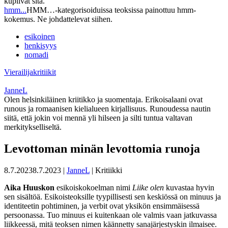
kuplivat sitä.
hmm...
HMM…-kategorisoiduissa teoksissa painottuu hmm-
kokemus. Ne johdattelevat siihen.
esikoinen
henkisyys
nomadi
Vierailijakritiikit
JanneL
Olen helsinkiläinen kriitikko ja suomentaja. Erikoisalaani ovat
runous ja romaanisen kielialueen kirjallisuus. Runoudessa nautin
siitä, että jokin voi mennä yli hilseen ja silti tuntua valtavan
merkitykselliseltä.
Levottoman minän levottomia runoja
8.7.2023
8.7.2023
|
JanneL
| Kritiikki
Aika Huuskon
esikoiskokoelman nimi
Liike olen
kuvastaa hyvin
sen sisältöä. Esikoisteoksille tyypillisesti sen keskiössä on minuus ja
identiteetin pohtiminen, ja verbit ovat yksikön ensimmäisessä
persoonassa. Tuo minuus ei kuitenkaan ole valmis vaan jatkuvassa
liikkeessä, mitä teoksen nimen käännetty sanajärjestyskin ilmaisee.