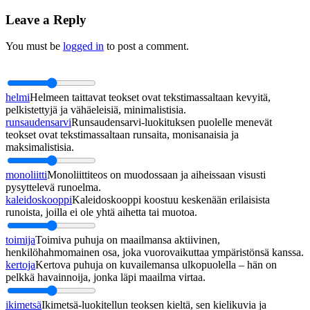
Leave a Reply
You must be
logged in
to post a comment.
helmi
Helmeen taittavat teokset ovat tekstimassaltaan kevyitä,
pelkistettyjä ja vähäeleisiä, minimalistisia.
runsaudensarvi
Runsaudensarvi-luokituksen puolelle menevät
teokset ovat tekstimassaltaan runsaita, monisanaisia ja
maksimalistisia.
monoliitti
Monoliittiteos on muodossaan ja aiheissaan visusti
pysyttelevä runoelma.
kaleidoskooppi
Kaleidoskooppi koostuu keskenään erilaisista
runoista, joilla ei ole yhtä aihetta tai muotoa.
toimija
Toimiva puhuja on maailmansa aktiivinen,
henkilöhahmomainen osa, joka vuorovaikuttaa ympäristönsä kanssa.
kertoja
Kertova puhuja on kuvailemansa ulkopuolella – hän on
pelkkä havainnoija, jonka läpi maailma virtaa.
ikimetsä
Ikimetsä-luokitellun teoksen kieltä, sen kielikuvia ja