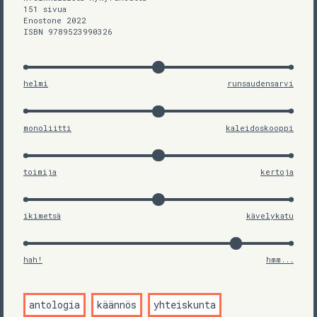
151 sivua
Enostone 2022
ISBN 9789523990326
helmi
runsaudensarvi
monoliitti
kaleidoskooppi
toimija
kertoja
ikimetsä
kävelykatu
hah!
hmm...
antologia
käännös
yhteiskunta