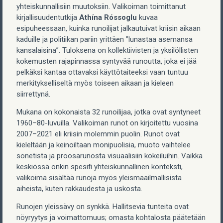
yhteiskunnallisiin muutoksiin. Valikoiman toimittanut
kirjallisuudentutkija
Athína Róssoglu
kuvaa
esipuheessaan, kuinka runoilijat jalkautuivat kriisin aikaan
kaduille ja politiikan pariin yrittäen ”lunastaa asemansa
kansalaisina”. Tuloksena on kollektiivisten ja yksilöllisten
kokemusten rajapinnassa syntyvää runoutta, joka ei jää
pelkäksi kantaa ottavaksi käyttötaiteeksi vaan tuntuu
merkitykselliseltä myös toiseen aikaan ja kieleen
siirrettynä.
Mukana on kokonaista 32 runoilijaa, jotka ovat syntyneet
1960–80-luvuilla. Valikoiman runot on kirjoitettu vuosina
2007–2021 eli kriisin molemmin puolin. Runot ovat
kieleltään ja keinoiltaan monipuolisia, muoto vaihtelee
sonetista ja proosarunosta visuaalisiin kokeiluihin. Vaikka
keskiössä onkin spesifi yhteiskunnallinen konteksti,
valikoima sisältää runoja myös yleismaailmallisista
aiheista, kuten rakkaudesta ja uskosta.
Runojen yleissävy on synkkä. Hallitsevia tunteita ovat
nöyryytys ja voimattomuus; omasta kohtalosta päätetään