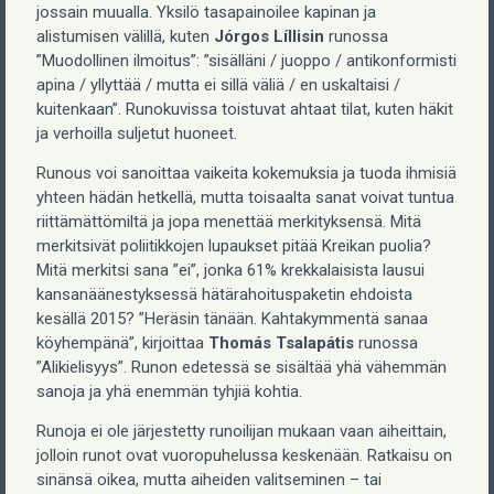
jossain muualla. Yksilö tasapainoilee kapinan ja
alistumisen välillä, kuten
Jórgos Líllisin
runossa
”Muodollinen ilmoitus”: ”sisälläni / juoppo / antikonformisti
apina / yllyttää / mutta ei sillä väliä / en uskaltaisi /
kuitenkaan”. Runokuvissa toistuvat ahtaat tilat, kuten häkit
ja verhoilla suljetut huoneet.
Runous voi sanoittaa vaikeita kokemuksia ja tuoda ihmisiä
yhteen hädän hetkellä, mutta toisaalta sanat voivat tuntua
riittämättömiltä ja jopa menettää merkityksensä. Mitä
merkitsivät poliitikkojen lupaukset pitää Kreikan puolia?
Mitä merkitsi sana ”ei”, jonka 61% krekkalaisista lausui
kansanäänestyksessä hätärahoituspaketin ehdoista
kesällä 2015? ”Heräsin tänään. Kahtakymmentä sanaa
köyhempänä”, kirjoittaa
Thomás Tsalapátis
runossa
”Alikielisyys”. Runon edetessä se sisältää yhä vähemmän
sanoja ja yhä enemmän tyhjiä kohtia.
Runoja ei ole järjestetty runoilijan mukaan vaan aiheittain,
jolloin runot ovat vuoropuhelussa keskenään. Ratkaisu on
sinänsä oikea, mutta aiheiden valitseminen – tai