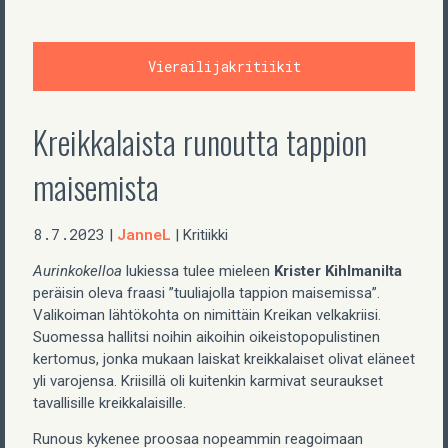
Vierailijakritiikit
Kreikkalaista runoutta tappion
maisemista
8.7.2023
JanneL
|
| Kritiikki
Aurinkokelloa
lukiessa tulee mieleen
Krister Kihlmanilta
peräisin oleva fraasi ”tuuliajolla tappion maisemissa”.
Valikoiman lähtökohta on nimittäin Kreikan velkakriisi.
Suomessa hallitsi noihin aikoihin oikeistopopulistinen
kertomus, jonka mukaan laiskat kreikkalaiset olivat eläneet
yli varojensa. Kriisillä oli kuitenkin karmivat seuraukset
tavallisille kreikkalaisille.
Runous kykenee proosaa nopeammin reagoimaan