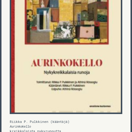
Riikka P. Pulkkinen (kääntäjä)
Aurinkokello
kreikkalaista nykyrunoutta