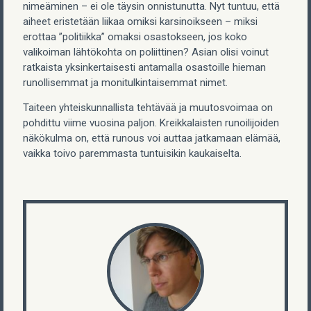
nimeäminen – ei ole täysin onnistunutta. Nyt tuntuu, että
aiheet eristetään liikaa omiksi karsinoikseen – miksi
erottaa ”politiikka” omaksi osastokseen, jos koko
valikoiman lähtökohta on poliittinen? Asian olisi voinut
ratkaista yksinkertaisesti antamalla osastoille hieman
runollisemmat ja monitulkintaisemmat nimet.
Taiteen yhteiskunnallista tehtävää ja muutosvoimaa on
pohdittu viime vuosina paljon. Kreikkalaisten runoilijoiden
näkökulma on, että runous voi auttaa jatkamaan elämää,
vaikka toivo paremmasta tuntuisikin kaukaiselta.