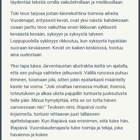
täydentää tekstiä omilla vaikutelmillaan ja mielikuvillaan.
Toki teos tarjoaa joitain kiinnekohtina toimivia aiheita.
Vuodenajat, erityisesti kevät, ovat yksi näistä: kahdeksaan
osaan jaettu teos vaikuttaa ensin liikkuvan syklisesti
keväästä kesään, syksyyn ja syksystä talveen.
Loppupuolella syklisyys rikkoutuu, kun syksystä hypätään
suoraan kevääseen. Kevät on kaiken keskiössä, toistuu
aina uudestaan.
Yksi tapa lukea Järventaustan abstraktia kieltä on ajatella,
että sen puhuja vaihtelee jatkuvasti. Välillä runossa puhuu
ihminen, toisinaan joki, sitten jokin epätarkasti määritelty
käsite tai voima: “Joki oivaltaa rannassa mutkat, itsensä,
toteutuksen ja alkaa ulista pajupillin tuntuista juoksutusta
tielle päin. Minua hymyilyttää, että se on totta hänen
sanoessaan niin.” Teoksen nimi,
Iltapäivä isolla
kirjaimella
, tuntuisi viittaavan juuri tällaiseen
ajattelutapaan. Kun iltapäivä saa erisnimen, siitä tulee hän,
Iltapäivä. Vuorokaudenajasta tulee toimija ja tekijä, joka
havainnoi ja kokee.