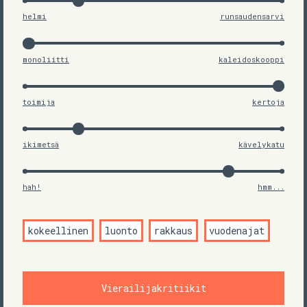
helmi
runsaudensarvi
monoliitti
kaleidoskooppi
toimija
kertoja
ikimetsä
kävelykatu
hah!
hmm...
kokeellinen
luonto
rakkaus
vuodenajat
Vierailijakritiikit