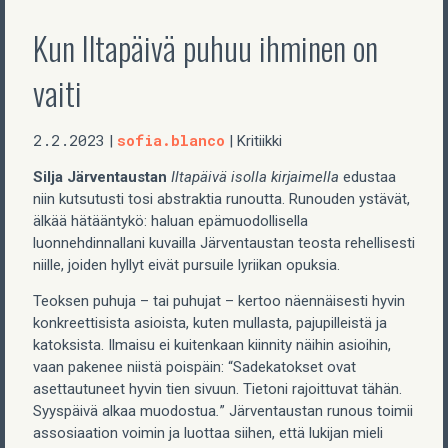
Kun Iltapäivä puhuu ihminen on
vaiti
2.2.2023
sofia.blanco
|
| Kritiikki
Silja Järventaustan
Iltapäivä isolla kirjaimella
edustaa
niin kutsutusti tosi abstraktia runoutta. Runouden ystävät,
älkää hätääntykö: haluan epämuodollisella
luonnehdinnallani kuvailla Järventaustan teosta rehellisesti
niille, joiden hyllyt eivät pursuile lyriikan opuksia.
Teoksen puhuja – tai puhujat – kertoo näennäisesti hyvin
konkreettisista asioista, kuten mullasta, pajupilleistä ja
katoksista. Ilmaisu ei kuitenkaan kiinnity näihin asioihin,
vaan pakenee niistä poispäin: “Sadekatokset ovat
asettautuneet hyvin tien sivuun. Tietoni rajoittuvat tähän.
Syyspäivä alkaa muodostua
.
” Järventaustan runous toimii
assosiaation voimin ja luottaa siihen, että lukijan mieli