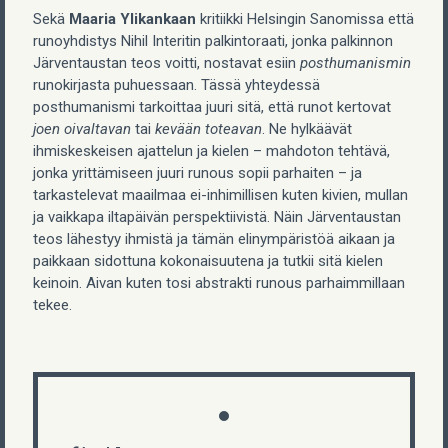
Sekä
Maaria Ylikankaan
kritiikki Helsingin Sanomissa että
runoyhdistys Nihil Interitin palkintoraati, jonka palkinnon
Järventaustan teos voitti, nostavat esiin
posthumanismin
runokirjasta puhuessaan. Tässä yhteydessä
posthumanismi tarkoittaa juuri sitä, että runot kertovat
joen oivaltavan
tai
kevään toteavan
. Ne hylkäävät
ihmiskeskeisen ajattelun ja kielen – mahdoton tehtävä,
jonka yrittämiseen juuri runous sopii parhaiten – ja
tarkastelevat maailmaa ei-inhimillisen kuten kivien, mullan
ja vaikkapa iltapäivän perspektiivistä. Näin Järventaustan
teos lähestyy ihmistä ja tämän elinympäristöä aikaan ja
paikkaan sidottuna kokonaisuutena ja tutkii sitä kielen
keinoin. Aivan kuten tosi abstrakti runous parhaimmillaan
tekee.