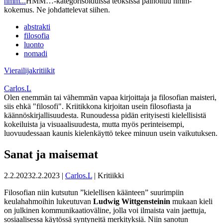
hmm...
HMM…-kategorisoiduissa teoksissa painottuu hmm-
kokemus. Ne johdattelevat siihen.
abstrakti
filosofia
luonto
nomadi
Vierailijakritiikit
Carlos.L
Olen enemmän tai vähemmän vapaa kirjoittaja ja filosofian maisteri,
siis ehkä "filosofi". Kriitikkona kirjoitan usein filosofiasta ja
käännöskirjallisuudesta. Runoudessa pidän erityisesti kielellisistä
kokeiluista ja visuaalisuudesta, mutta myös perinteisempi,
luovuudessaan kaunis kielenkäyttö tekee minuun usein vaikutuksen.
Sanat ja maisemat
2.2.2023
2.2.2023
|
Carlos.L
| Kritiikki
Filosofian niin kutsutun ”kielellisen käänteen” suurimpiin
keulahahmoihin lukeutuvan
Ludwig Wittgensteinin
mukaan kieli
on julkinen kommunikaatioväline, jolla voi ilmaista vain jaettuja,
sosiaalisessa käytössä syntyneitä merkityksiä. Niin sanotun