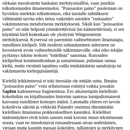
olekaan muodostettu hankalan merkityssisällön, vaan juurikin
tolkuttomuuden ilmaisemiseksi. ”Poissaolon paino” puolestaan on
hyvinkin mielekäs tolkuttomuus, eikä taustalle nähdäkseni
välttämättä tarvita edes tietoa vaikeiden asioiden ”raskauden”
vakiintuneesta metaforisesta merkityksestä. Sikäli kun ”poissaolon
paino” on näin helposti ymmärrettävissä (tai käännettävissä), ei sen
käyttämä kieli kuitenkaan ole yksityistä Wittgensteinin
merkityksessä. Kyseessä on paremmin vaihtoehtoinen ilmaisutapa,
runollinen kielipeli. Silti moderni suhtautuminen taiteeseen on
kroonisesti avoin vaihtoehtoisille tulkintatavoille, eikä edes tekijän
pyrkimys lukitse teoksen ”todellista” sanomaa. Runouden
kielipelissä kommunikoidaan ja samaistutaan, puhutaan samaa
kieltä, mutta viestintä tapahtuu vailla minkäänlaisia sanakirjoja tai
vakiintuneita kielioppisääntöjä.
Kielellä leikkimisessä ei toki itsessään ole mitään uutta. Ilmaisu
”poissaolon paino” voisi sellaisenaan esiintyä vaikka jossakin
Sapfon
kadonneessa fragmentissa. Ero aikaisempiin kielellisiin
kokeiluihin on kirjallisuuden historian saatossa lumipallomaisesti
kasvanut runollisten keinojen määrä. Latomalla yhteen eri tavoin
kokeilevia säkeitä ja virkkeitä Palander onnistuu tihentämään
kielellisen ilmaisunsa poikkeuksellisen kauniiksi. Kielelliset
taidonnäytteet eivät toisin sanoen enää korostu muun tekstimassan
seasta, vaan ne muodostavat runsaudessaan aivan uudenlaisen,
vieraan mutta kauniin massan kokeiden, tulkintojen ja merkitysten