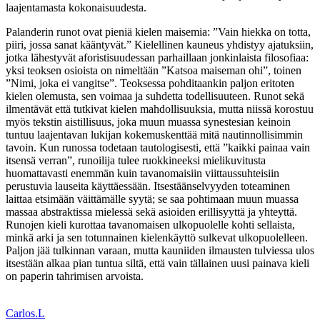
laajentamasta kokonaisuudesta.
Palanderin runot ovat pieniä kielen maisemia: ”Vain hiekka on totta,
piiri, jossa sanat kääntyvät.” Kielellinen kauneus yhdistyy ajatuksiin,
jotka lähestyvät aforistisuudessan parhaillaan jonkinlaista filosofiaa:
yksi teoksen osioista on nimeltään ”Katsoa maiseman ohi”, toinen
”Nimi, joka ei vangitse”. Teoksessa pohditaankin paljon eritoten
kielen olemusta, sen voimaa ja suhdetta todellisuuteen. Runot sekä
ilmentävät että tutkivat kielen mahdollisuuksia, mutta niissä korostuu
myös tekstin aistillisuus, joka muun muassa synestesian keinoin
tuntuu laajentavan lukijan kokemuskenttää mitä nautinnollisimmin
tavoin. Kun runossa todetaan tautologisesti, että ”kaikki painaa vain
itsensä verran”, runoilija tulee ruokkineeksi mielikuvitusta
huomattavasti enemmän kuin tavanomaisiin viittaussuhteisiin
perustuvia lauseita käyttäessään. Itsestäänselvyyden toteaminen
laittaa etsimään väittämälle syytä; se saa pohtimaan muun muassa
massaa abstraktissa mielessä sekä asioiden erillisyyttä ja yhteyttä.
Runojen kieli kurottaa tavanomaisen ulkopuolelle kohti sellaista,
minkä arki ja sen totunnainen kielenkäyttö sulkevat ulkopuolelleen.
Paljon jää tulkinnan varaan, mutta kauniiden ilmausten tulviessa ulos
itsestään alkaa pian tuntua siltä, että vain tällainen uusi painava kieli
on paperin tahrimisen arvoista.
Carlos.L