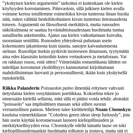
”yksityisen kielen argumentin” tarkoitus ei kuitenkaan ole kielen
köyhyyden korostaminen. Päinvastoin, sillä julkisen kielen avulla
voimme kertoa toisillemme esimerkiksi kivun tunteesta ilman huolta
siitä, miten välittää henkilökohtainen kivun tuntemus tietoisuudesta
toiseen. Argumentti on filosofisesti merkittävä, mutta runouden
näkökulmasta se saattaa hyväntahtoisuudestaan huolimatta tuntua
sanalliselta asketismilta. Ajatus saa kielen vaikuttamaan kuivalta,
suorastaan seniililtä. Runouden yhteydessä puhutaan usein
kokemusten jakamisesta kuin taiasta, sanojen kaivautumisesta
sieluun. Runoilijat itsekin pyrkivät tuoreeseen ilmaisuun, tyytymättä
aina edes klassisiin keinoihin kuten vertaukseen ja metaforaan. Vai
on rakkaus ruusu, entä sitten? Viimeistään romantiikasta lähtien on
taiteilijan korostunut yksilöllisyys kannustanut kirjoittamaan
mahdollisimman luovasti ja persoonallisesti, ikään kuin yksityisellä
runokielellä.
Riikka Palanderin
Poissaolon paino
ilmentää erityisen vahvasti
tietynlaista kielen venyttämisen poetiikkaa. Kokoelma tekee jo
nimessään kielellä sellaista, mitä sillä ei pitäisi voida tehdä: abstrakti
”poissaolo” saa implisiittisen massan sekä siihen suoran
verrannollisen painon. Mieleen tulee kielitieteilijä
Noam Chomskyn
kuuluisa esimerkkilause ”Colorless green ideas sleep furiously”, jota
hän usein käyttää korostaessaan lauseen kieliopillisuuden ja
merkityksellisyyden eroa. Chomskylle edellä lainattu lause on toki
kieliopillisuudestaankin huolimatta tolkuton ja joutava, mutta sitä ei