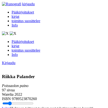
kirjaudu
Pääkirjoitukset
kirjat
toimitus suosittelee
Info
Pääkirjoitukset
kirjat
toimitus suosittelee
Info
Kirjaudu
Riikka Palander
Poissaolon paino
97 sivua
Warelia 2022
ISBN 9789523870260