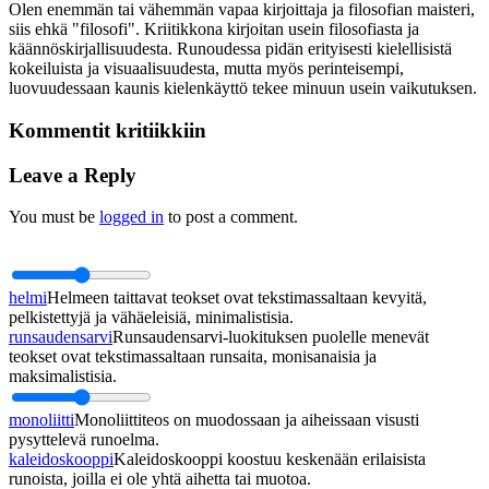
Olen enemmän tai vähemmän vapaa kirjoittaja ja filosofian maisteri,
siis ehkä "filosofi". Kriitikkona kirjoitan usein filosofiasta ja
käännöskirjallisuudesta. Runoudessa pidän erityisesti kielellisistä
kokeiluista ja visuaalisuudesta, mutta myös perinteisempi,
luovuudessaan kaunis kielenkäyttö tekee minuun usein vaikutuksen.
Kommentit kritiikkiin
Leave a Reply
You must be
logged in
to post a comment.
helmi
Helmeen taittavat teokset ovat tekstimassaltaan kevyitä,
pelkistettyjä ja vähäeleisiä, minimalistisia.
runsaudensarvi
Runsaudensarvi-luokituksen puolelle menevät
teokset ovat tekstimassaltaan runsaita, monisanaisia ja
maksimalistisia.
monoliitti
Monoliittiteos on muodossaan ja aiheissaan visusti
pysyttelevä runoelma.
kaleidoskooppi
Kaleidoskooppi koostuu keskenään erilaisista
runoista, joilla ei ole yhtä aihetta tai muotoa.