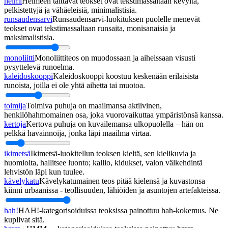
helmi
Helmeen taittavat teokset ovat tekstimassaltaan kevyitä,
pelkistettyjä ja vähäeleisiä, minimalistisia.
runsaudensarvi
Runsaudensarvi-luokituksen puolelle menevät
teokset ovat tekstimassaltaan runsaita, monisanaisia ja
maksimalistisia.
monoliitti
Monoliittiteos on muodossaan ja aiheissaan visusti
pysyttelevä runoelma.
kaleidoskooppi
Kaleidoskooppi koostuu keskenään erilaisista
runoista, joilla ei ole yhtä aihetta tai muotoa.
toimija
Toimiva puhuja on maailmansa aktiivinen,
henkilöhahmomainen osa, joka vuorovaikuttaa ympäristönsä kanssa.
kertoja
Kertova puhuja on kuvailemansa ulkopuolella – hän on
pelkkä havainnoija, jonka läpi maailma virtaa.
ikimetsä
Ikimetsä-luokitellun teoksen kieltä, sen kielikuvia ja
huomioita, hallitsee luonto; kallio, kidukset, valon välkehdintä
lehvistön läpi kun tuulee.
kävelykatu
Kävelykatumainen teos pitää kielensä ja kuvastonsa
kiinni urbaanissa - teollisuuden, lähiöiden ja asuntojen artefakteissa.
hah!
HAH!-kategorisoiduissa teoksissa painottuu hah-kokemus. Ne
kuplivat sitä.