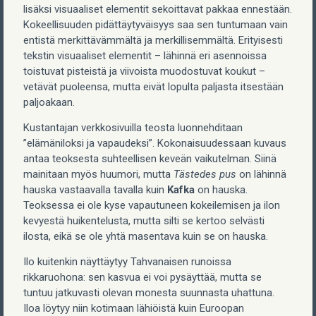
lisäksi visuaaliset elementit sekoittavat pakkaa ennestään.
Kokeellisuuden pidättäytyväisyys saa sen tuntumaan vain
entistä merkittävämmältä ja merkillisemmältä. Erityisesti
tekstin visuaaliset elementit – lähinnä eri asennoissa
toistuvat pisteistä ja viivoista muodostuvat koukut –
vetävät puoleensa, mutta eivät lopulta paljasta itsestään
paljoakaan.
Kustantajan verkkosivuilla teosta luonnehditaan
”elämäniloksi ja vapaudeksi”. Kokonaisuudessaan kuvaus
antaa teoksesta suhteellisen keveän vaikutelman. Siinä
mainitaan myös huumori, mutta
Tästedes pus
on lähinnä
hauska vastaavalla tavalla kuin
Kafka
on hauska.
Teoksessa ei ole kyse vapautuneen kokeilemisen ja ilon
kevyestä huikentelusta, mutta silti se kertoo selvästi
ilosta, eikä se ole yhtä masentava kuin se on hauska.
Ilo kuitenkin näyttäytyy Tahvanaisen runoissa
rikkaruohona: sen kasvua ei voi pysäyttää, mutta se
tuntuu jatkuvasti olevan monesta suunnasta uhattuna.
Iloa löytyy niin kotimaan lähiöistä kuin Euroopan