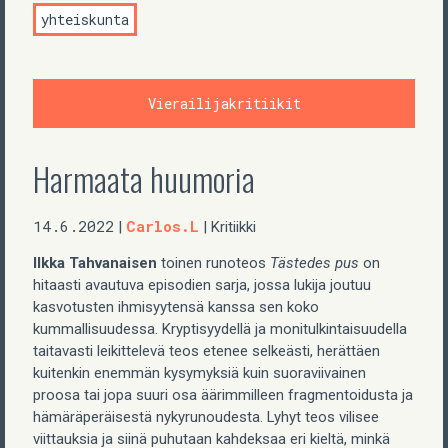
yhteiskunta
Vierailijakritiikit
Harmaata huumoria
14.6.2022
Carlos.L
|
| Kritiikki
Ilkka Tahvanaisen
toinen runoteos
Tästedes pus
on
hitaasti avautuva episodien sarja, jossa lukija joutuu
kasvotusten ihmisyytensä kanssa sen koko
kummallisuudessa. Kryptisyydellä ja monitulkintaisuudella
taitavasti leikittelevä teos etenee selkeästi, herättäen
kuitenkin enemmän kysymyksiä kuin suoraviivainen
proosa tai jopa suuri osa äärimmilleen fragmentoidusta ja
hämäräperäisestä nykyrunoudesta. Lyhyt teos vilisee
viittauksia ja siinä puhutaan kahdeksaa eri kieltä, minkä