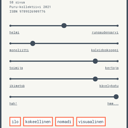
58 sivua
Puru-kollektiivi 2021
ISBN 9789526909776
helmi
runsaudensarvi
monoliitti
kaleidoskooppi
toimija
kertoja
ikimetsä
kävelykatu
hah!
hmm...
ilo
kokeellinen
nomadi
visuaalinen