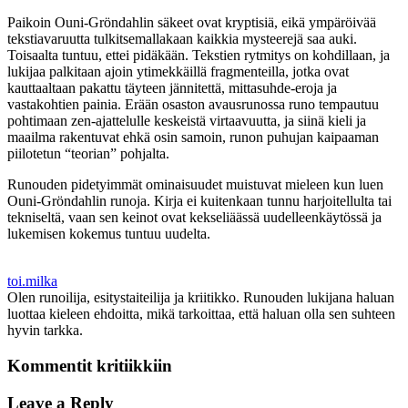
Paikoin Ouni-Gröndahlin säkeet ovat kryptisiä, eikä ympäröivää
tekstiavaruutta tulkitsemallakaan kaikkia mysteerejä saa auki.
Toisaalta tuntuu, ettei pidäkään. Tekstien rytmitys on kohdillaan, ja
lukijaa palkitaan ajoin ytimekkäillä fragmenteilla, jotka ovat
kauttaaltaan pakattu täyteen jännitettä, mittasuhde-eroja ja
vastakohtien painia. Erään osaston avausrunossa runo tempautuu
pohtimaan zen-ajattelulle keskeistä virtaavuutta, ja siinä kieli ja
maailma rakentuvat ehkä osin samoin, runon puhujan kaipaaman
piilotetun “teorian” pohjalta.
Runouden pidetyimmät ominaisuudet muistuvat mieleen kun luen
Ouni-Gröndahlin runoja. Kirja ei kuitenkaan tunnu harjoitellulta tai
tekniseltä, vaan sen keinot ovat kekseliäässä uudelleenkäytössä ja
lukemisen kokemus tuntuu uudelta.
toi.milka
Olen runoilija, esitystaiteilija ja kriitikko. Runouden lukijana haluan
luottaa kieleen ehdoitta, mikä tarkoittaa, että haluan olla sen suhteen
hyvin tarkka.
Kommentit kritiikkiin
Leave a Reply