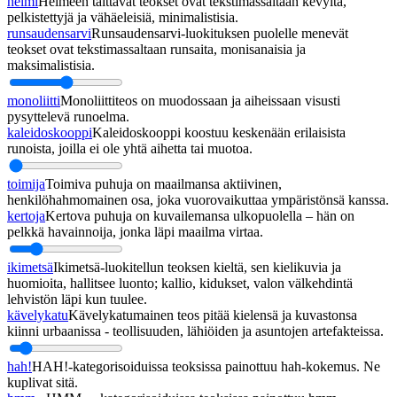
helmi
Helmeen taittavat teokset ovat tekstimassaltaan kevyitä,
pelkistettyjä ja vähäeleisiä, minimalistisia.
runsaudensarvi
Runsaudensarvi-luokituksen puolelle menevät
teokset ovat tekstimassaltaan runsaita, monisanaisia ja
maksimalistisia.
monoliitti
Monoliittiteos on muodossaan ja aiheissaan visusti
pysyttelevä runoelma.
kaleidoskooppi
Kaleidoskooppi koostuu keskenään erilaisista
runoista, joilla ei ole yhtä aihetta tai muotoa.
toimija
Toimiva puhuja on maailmansa aktiivinen,
henkilöhahmomainen osa, joka vuorovaikuttaa ympäristönsä kanssa.
kertoja
Kertova puhuja on kuvailemansa ulkopuolella – hän on
pelkkä havainnoija, jonka läpi maailma virtaa.
ikimetsä
Ikimetsä-luokitellun teoksen kieltä, sen kielikuvia ja
huomioita, hallitsee luonto; kallio, kidukset, valon välkehdintä
lehvistön läpi kun tuulee.
kävelykatu
Kävelykatumainen teos pitää kielensä ja kuvastonsa
kiinni urbaanissa - teollisuuden, lähiöiden ja asuntojen artefakteissa.
hah!
HAH!-kategorisoiduissa teoksissa painottuu hah-kokemus. Ne
kuplivat sitä.