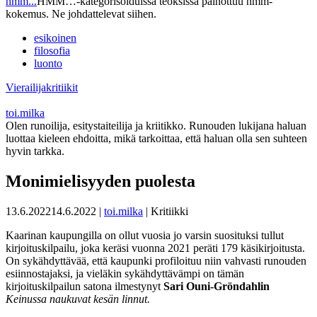
hmm...
HMM…-kategorisoiduissa teoksissa painottuu hmm-
kokemus. Ne johdattelevat siihen.
esikoinen
filosofia
luonto
Vierailijakritiikit
toi.milka
Olen runoilija, esitystaiteilija ja kriitikko. Runouden lukijana haluan
luottaa kieleen ehdoitta, mikä tarkoittaa, että haluan olla sen suhteen
hyvin tarkka.
Monimielisyyden puolesta
13.6.2022
14.6.2022
|
toi.milka
| Kritiikki
Kaarinan kaupungilla on ollut vuosia jo varsin suosituksi tullut
kirjoituskilpailu, joka keräsi vuonna 2021 peräti 179 käsikirjoitusta.
On sykähdyttävää, että kaupunki profiloituu niin vahvasti runouden
esiinnostajaksi, ja vieläkin sykähdyttävämpi on tämän
kirjoituskilpailun satona ilmestynyt
Sari Ouni-Gröndahlin
Keinussa naukuvat kesän linnut.