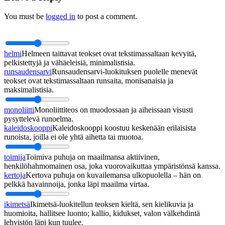
You must be
logged in
to post a comment.
helmi
Helmeen taittavat teokset ovat tekstimassaltaan kevyitä,
pelkistettyjä ja vähäeleisiä, minimalistisia.
runsaudensarvi
Runsaudensarvi-luokituksen puolelle menevät
teokset ovat tekstimassaltaan runsaita, monisanaisia ja
maksimalistisia.
monoliitti
Monoliittiteos on muodossaan ja aiheissaan visusti
pysyttelevä runoelma.
kaleidoskooppi
Kaleidoskooppi koostuu keskenään erilaisista
runoista, joilla ei ole yhtä aihetta tai muotoa.
toimija
Toimiva puhuja on maailmansa aktiivinen,
henkilöhahmomainen osa, joka vuorovaikuttaa ympäristönsä kanssa.
kertoja
Kertova puhuja on kuvailemansa ulkopuolella – hän on
pelkkä havainnoija, jonka läpi maailma virtaa.
ikimetsä
Ikimetsä-luokitellun teoksen kieltä, sen kielikuvia ja
huomioita, hallitsee luonto; kallio, kidukset, valon välkehdintä
lehvistön läpi kun tuulee.