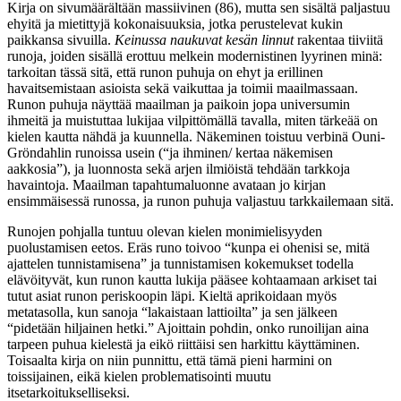
Kirja on sivumäärältään massiivinen (86), mutta sen sisältä paljastuu
ehyitä ja mietittyjä kokonaisuuksia, jotka perustelevat kukin
paikkansa sivuilla.
Keinussa naukuvat kesän linnut
rakentaa tiiviitä
runoja, joiden sisällä erottuu melkein modernistinen lyyrinen minä:
tarkoitan tässä sitä, että runon puhuja on ehyt ja erillinen
havaitsemistaan asioista sekä vaikuttaa ja toimii maailmassaan.
Runon puhuja näyttää maailman ja paikoin jopa universumin
ihmeitä ja muistuttaa lukijaa vilpittömällä tavalla, miten tärkeää on
kielen kautta nähdä ja kuunnella. Näkeminen toistuu verbinä Ouni-
Gröndahlin runoissa usein (“ja ihminen/ kertaa näkemisen
aakkosia”), ja luonnosta sekä arjen ilmiöistä tehdään tarkkoja
havaintoja. Maailman tapahtumaluonne avataan jo kirjan
ensimmäisessä runossa, ja runon puhuja valjastuu tarkkailemaan sitä.
Runojen pohjalla tuntuu olevan kielen monimielisyyden
puolustamisen eetos. Eräs runo toivoo “kunpa ei ohenisi se, mitä
ajattelen tunnistamisena” ja tunnistamisen kokemukset todella
elävöityvät, kun runon kautta lukija pääsee kohtaamaan arkiset tai
tutut asiat runon periskoopin läpi. Kieltä aprikoidaan myös
metatasolla, kun sanoja “lakaistaan lattioilta” ja sen jälkeen
“pidetään hiljainen hetki.” Ajoittain pohdin, onko runoilijan aina
tarpeen puhua kielestä ja eikö riittäisi sen harkittu käyttäminen.
Toisaalta kirja on niin punnittu, että tämä pieni harmini on
toissijainen, eikä kielen problematisointi muutu
itsetarkoitukselliseksi.