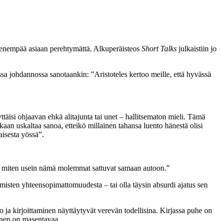
 enempää asiaan perehtymättä. Alkuperäisteos
Short Talks
julkaistiin jo
massa johdannossa sanotaankin: ”Aristoteles kertoo meille, että hyvässä
ttäisi ohjaavan ehkä alitajunta tai unet – hallitsematon mieli. Tämä
aan uskaltaa sanoa, etteikö millainen tahansa luento hänestä olisi
aisesta yössä”.
sua miten usein nämä molemmat sattuvat samaan autoon.”
ihmisten yhteensopimattomuudesta – tai olla täysin absurdi ajatus sen
 ja kirjoittaminen näyttäytyvät verevän todellisina. Kirjassa puhe on
aminen on masentavaa.