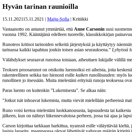
Hyvän tarinan raunioilla
15.11.2021
15.11.2021
|
Maiju-Sofia
| Kritiikki
Vastaanotto on antanut ymmärtää, että
Anne Carsonin
uusi suomenne
vuonna 1992. Kääntäjänä edelleen tuoreelle, klassikkokirjan painavuud
Runoteos kritisoi tarinoiden selkeitä järjestyksiä ja käyttäytyy näennäi
tarinassa kaikki tapahtuu jonkin toisen asian seurauksena.”
Lyhyissä l
Välähdykset seuraavat runoissa toisiaan, aiheuttaen lukijalle välillä mer
Teoksen proosarunot on otsikoitu luennoiksi eri aiheista, joita keskenä
rakenteellinen seikka tuo hienosti esille
kaiken
runollisuuden: myös lue
runollinen jo itsessään. Muita mielestäni erityisiä runoja teoksessa o
Paras luento on kuitenkin ”Lukemisesta”. Se alkaa näin:
”Jotkut isät inhoavat lukemista, mutta vievät mielellään perheensä m
Runo voisi kertoa mielestäni luokkanoususta, lapsuudesta tai kaikesta s
jälkeen, kun on nähnyt liikennevaloissa perheen, jossa isä ajaa ja lapsi
Carson kirjoittaa tarkkaan harkittua, nyanssit esille väläyttävää kiel
lasisia lauseita, maanpaossa olevat lähettävät valtavan määrän kirjeitä j