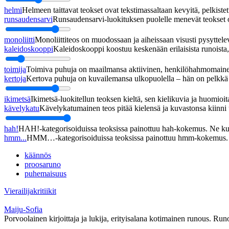
helmi
Helmeen taittavat teokset ovat tekstimassaltaan kevyitä, pelkistett
runsaudensarvi
Runsaudensarvi-luokituksen puolelle menevät teokset ov
monoliitti
Monoliittiteos on muodossaan ja aiheissaan visusti pysyttel
kaleidoskooppi
Kaleidoskooppi koostuu keskenään erilaisista runoista, j
toimija
Toimiva puhuja on maailmansa aktiivinen, henkilöhahmomainen
kertoja
Kertova puhuja on kuvailemansa ulkopuolella – hän on pelkkä h
ikimetsä
Ikimetsä-luokitellun teoksen kieltä, sen kielikuvia ja huomioita
kävelykatu
Kävelykatumainen teos pitää kielensä ja kuvastonsa kiinni u
hah!
HAH!-kategorisoiduissa teoksissa painottuu hah-kokemus. Ne kupl
hmm...
HMM…-kategorisoiduissa teoksissa painottuu hmm-kokemus. Ne
käännös
proosaruno
puhemaisuus
Vierailijakritiikit
Maiju-Sofia
Porvoolainen kirjoittaja ja lukija, erityisalana kotimainen runous. Run