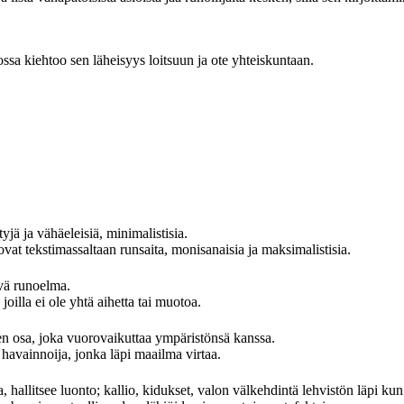
ossa kiehtoo sen läheisyys loitsuun ja ote yhteiskuntaan.
yjä ja vähäeleisiä, minimalistisia.
at tekstimassaltaan runsaita, monisanaisia ja maksimalistisia.
evä runoelma.
oilla ei ole yhtä aihetta tai muotoa.
 osa, joka vuorovaikuttaa ympäristönsä kanssa.
avainnoija, jonka läpi maailma virtaa.
, hallitsee luonto; kallio, kidukset, valon välkehdintä lehvistön läpi kun