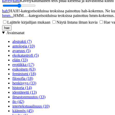
kävelykatu
Kävelykatumainen teos pitää kielensä ja kuvastonsa kiinni u
hah!
HAH!-kategorisoiduissa teoksissa painottuu hah-kokemus. Ne kupl
hmm...
HMM…-kategorisoiduissa teoksissa painottuu hmm-kokemus. Ne
Lajittele kirjailijan mukaan
Näytä listana ilman kuvia
Hae va
Avainsanat
abstrakti (7)
antologia (10)
avaruus (5)
ekokatastrofi (5)
eläin (33)
erotiikka (17)
esikoinen (63)
feminismi (18)
filosofia (18)
henkisyys (33)
historia (14)
identiteetti (13)
ilmastonmuutos (33)
ilo (42)
intertekstuaalisuus (10)
käännös (45)