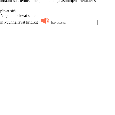
rbaanissa - teollisuuden, lähiöiden ja asuntojen artefakteissa.
ivat sitä.
 johdattelevat siihen.
in kuunneltavat kritiikit