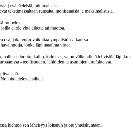
yjä ja vähäeleisiä, minimalistisia.
at tekstimassaltaan runsaita, monisanaisia ja maksimalistisia.
evä runoelma.
oilla ei ole yhtä aihetta tai muotoa.
 osa, joka vuorovaikuttaa ympäristönsä kanssa.
avainnoija, jonka läpi maailma virtaa.
, hallitsee luonto; kallio, kidukset, valon välkehdintä lehvistön läpi kun
rbaanissa - teollisuuden, lähiöiden ja asuntojen artefakteissa.
ivat sitä.
 johdattelevat siihen.
ossa kiehtoo sen läheisyys loitsuun ja ote yhteiskuntaan.