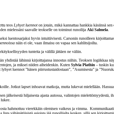
ttu teos
Lyhyet luennot
on jotain, mikä kannattaa hankkia käsiinsä sen
en mielessäni saavalle teokselle on toiminut runoilija
Aki Salmela
.
seksi luentosarjaksi hyvin intuitiivisesti. Carsonin runoilleen kirjoitta
uennoissa
näin ei ole, vaan ilmaisu on vapaa sen kahlitsijoilta.
kityksellisyyden tunteita ja välillä jättäen ne väliin.
än yhdistää lähinnä kirjoittajansa innostus niihin. Teoksen logiikkaa näy
ntojen, ja miksei niiden aiheidenkin. Kuten
Sylvia Plathin
– tuskin kuk
vat lyhyet luennot ”hänen piirrustustaidostaan”, ”Asumisesta” ja ”Nuoruk
atkoille. Jotkut lapset inhoavat matkoja, mutta lukevat mielellään. Has
en jälkeisestä hiljaisesta ajasta autossa, valintojen mielettömyydestä, 
 lukee.
tä, josta hahmottuu vierekkäin olemisen vaikeus ja vimma. Kommunikaatio
a lista vähäpätöisistä asioista jää runoilijalta kesken, sillä sen kirjoitt