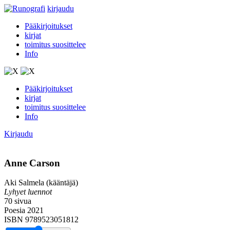
kirjaudu
Pääkirjoitukset
kirjat
toimitus suosittelee
Info
Pääkirjoitukset
kirjat
toimitus suosittelee
Info
Kirjaudu
Anne Carson
Aki Salmela (kääntäjä)
Lyhyet luennot
70 sivua
Poesia 2021
ISBN 9789523051812