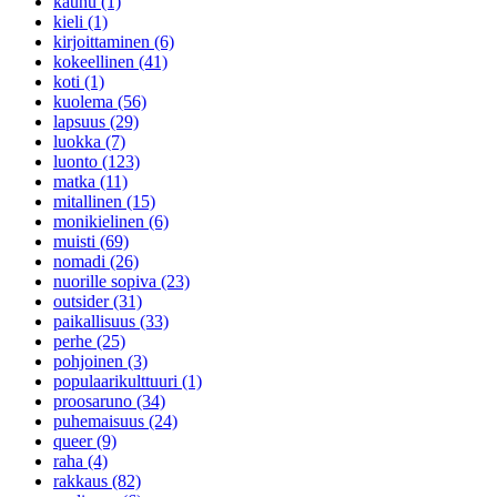
kauhu (1)
kieli (1)
kirjoittaminen (6)
kokeellinen (41)
koti (1)
kuolema (56)
lapsuus (29)
luokka (7)
luonto (123)
matka (11)
mitallinen (15)
monikielinen (6)
muisti (69)
nomadi (26)
nuorille sopiva (23)
outsider (31)
paikallisuus (33)
perhe (25)
pohjoinen (3)
populaarikulttuuri (1)
proosaruno (34)
puhemaisuus (24)
queer (9)
raha (4)
rakkaus (82)