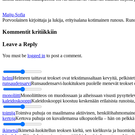
Maiju-Sofia
Porvoolainen kirjoittaja ja lukija, erityisalana kotimainen runous. Run
Kommentit kritiikkiin
Leave a Reply
You must be
logged in
to post a comment.
helmi
Helmeen taittavat teokset ovat tekstimassaltaan kevyitä, pelkistett
runsaudensarvi
Runsaudensarvi-luokituksen puolelle menevät teokset ov
monoliitti
Monoliittiteos on muodossaan ja aiheissaan visusti pysyttel
kaleidoskooppi
Kaleidoskooppi koostuu keskenään erilaisista runoista, j
toimija
Toimiva puhuja on maailmansa aktiivinen, henkilöhahmomainen
kertoja
Kertova puhuja on kuvailemansa ulkopuolella – hän on pelkkä h
ikimetsä
Ikimetsä-luokitellun teoksen kieltä, sen kielikuvia ja huomioita