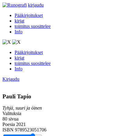
kirjaudu
Pääkirjoitukset
kirjat
toimitus suosittelee
Info
Pääkirjoitukset
kirjat
toimitus suosittelee
Info
Kirjaudu
Pauli Tapio
Tyhjä, suuri ja öinen
Valituksia
80 sivua
Poesia 2021
ISBN 9789523051706