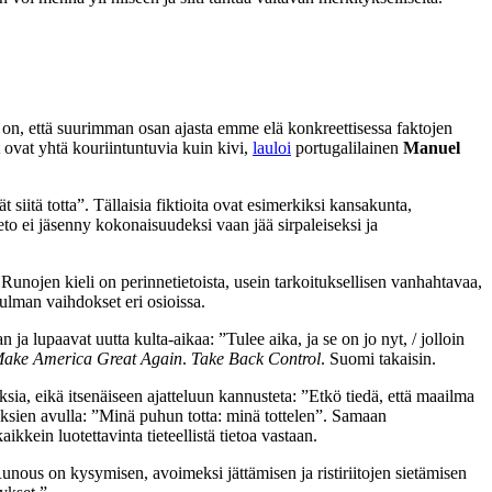
 on, että suurimman osan ajasta emme elä konkreettisessa faktojen
 ovat yhtä kouriintuntuvia kuin kivi,
lauloi
portugalilainen
Manuel
 siitä totta”. Tällaisia fiktioita ovat esimerkiksi kansakunta,
eto ei jäsenny kokonaisuudeksi vaan jää sirpaleiseksi ja
nojen kieli on perinnetietoista, usein tarkoituksellisen vanhahtavaa,
ulman vaihdokset eri osioissa.
ja lupaavat uutta kulta-aikaa: ”Tulee aika, ja se on jo nyt, / jolloin
ake America Great Again
.
Take Back Control
. Suomi takaisin.
ksia, eikä itsenäiseen ajatteluun kannusteta: ”Etkö tiedä, että maailma
yyksien avulla: ”Minä puhun totta: minä tottelen”. Samaan
kein luotettavinta tieteellistä tietoa vastaan.
unous on kysymisen, avoimeksi jättämisen ja ristiriitojen sietämisen