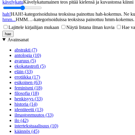
kävelykatu
Kävelykatumainen teos pitää kielensä ja kuvastonsa kiinni u
hah!
HAH!-kategorisoiduissa teoksissa painottuu hah-kokemus. Ne kupl
hmm...
HMM…-kategorisoiduissa teoksissa painottuu hmm-kokemus. Ne
Lajittele kirjailijan mukaan
Näytä listana ilman kuvia
Hae va
Avainsanat
abstrakti (7)
antologia (10)
avaruus (5)
ekokatastrofi (5)
eläin (33)
erotiikka (17)
esikoinen (63)
feminismi (18)
filosofia (18)
henkisyys (33)
historia (14)
identiteetti (13)
ilmastonmuutos (33)
ilo (42)
intertekstuaalisuus (10)
käännös (45)