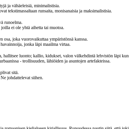
yjä ja vähäeleisiä, minimalistisia.
at tekstimassaltaan runsaita, monisanaisia ja maksimalistisia.
evä runoelma.
oilla ei ole yhtä aihetta tai muotoa.
 osa, joka vuorovaikuttaa ympäristönsä kanssa.
avainnoija, jonka läpi maailma virtaa.
, hallitsee luonto; kallio, kidukset, valon välkehdintä lehvistön läpi kun
rbaanissa - teollisuuden, lähiöiden ja asuntojen artefakteissa.
ivat sitä.
 johdattelevat siihen.
a romaanisen kielialueen kirjallisuus. Runoudessa nautin siitä, että jokin