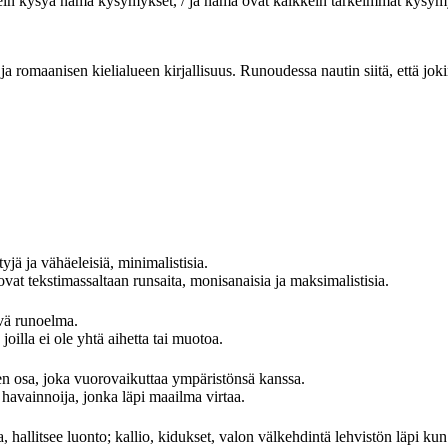
ein kysyä nämä kysymykset, / ja nämä ovat kaikkein tärkeimmät kysym
a romaanisen kielialueen kirjallisuus. Runoudessa nautin siitä, että jokin
yjä ja vähäeleisiä, minimalistisia.
at tekstimassaltaan runsaita, monisanaisia ja maksimalistisia.
evä runoelma.
oilla ei ole yhtä aihetta tai muotoa.
 osa, joka vuorovaikuttaa ympäristönsä kanssa.
avainnoija, jonka läpi maailma virtaa.
, hallitsee luonto; kallio, kidukset, valon välkehdintä lehvistön läpi kun