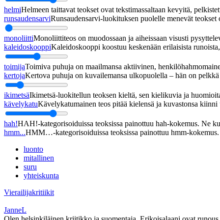
helmi
Helmeen taittavat teokset ovat tekstimassaltaan kevyitä, pelkistett
runsaudensarvi
Runsaudensarvi-luokituksen puolelle menevät teokset ov
monoliitti
Monoliittiteos on muodossaan ja aiheissaan visusti pysyttel
kaleidoskooppi
Kaleidoskooppi koostuu keskenään erilaisista runoista, j
toimija
Toimiva puhuja on maailmansa aktiivinen, henkilöhahmomainen
kertoja
Kertova puhuja on kuvailemansa ulkopuolella – hän on pelkkä h
ikimetsä
Ikimetsä-luokitellun teoksen kieltä, sen kielikuvia ja huomioita
kävelykatu
Kävelykatumainen teos pitää kielensä ja kuvastonsa kiinni u
hah!
HAH!-kategorisoiduissa teoksissa painottuu hah-kokemus. Ne kupl
hmm...
HMM…-kategorisoiduissa teoksissa painottuu hmm-kokemus. Ne
luonto
mitallinen
suru
yhteiskunta
Vierailijakritiikit
JanneL
Olen helsinkiläinen kriitikko ja suomentaja. Erikoisalaani ovat runous j