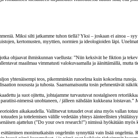
eniä. Miksi silti jatkamme tuhon tiellä? Yksi – joskaan ei ainoa – syy
istojen, kertomusten, myyttien, normien ja ideologioiden läpi. Unelmat
jotka ohjaavat ihmiskunnan vaellusta: ”Niin keksivät he fiktion ja tekevät
tallentavat maailmaa vimmatusti valokuvaamalla ja äänittämällä, mutta ti
ljon yhtenäisempi teos, pikemminkin runoelma kuin kokoelma runoja. Ru
vilisaation noususta ja tuhosta. Saarnamaisuutta tosin pehmentävät näkök
dettu ja suot ojitettu, johtajamme turvautuvat nostalgiseen retoriikkaan 
, paratiisi-nimensä unohtaneen, / jälleen nähdään kukkeana loistavan.”
M
teorioiden aikakaudella. Vallitsevat totuudet ovat aina myös vallan totuu
a totuuden ja tottelemisen välille vedetään yhteys äänteellisten yhtäläis
senäisen ajattelun (”Do your own research!”) nimissä hyökätään myös kaik
 esittäminen monimutkaisiin ongelmiin synnyttää vain lisää ongelmia. R