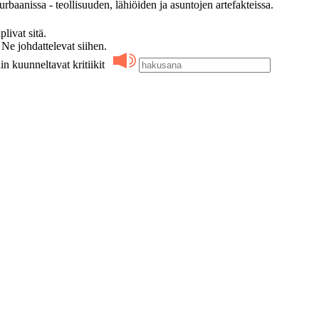
rbaanissa - teollisuuden, lähiöiden ja asuntojen artefakteissa.
ivat sitä.
 johdattelevat siihen.
in kuunneltavat kritiikit