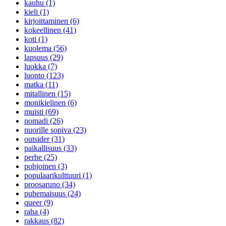
kauhu (1)
kieli (1)
kirjoittaminen (6)
kokeellinen (41)
koti (1)
kuolema (56)
lapsuus (29)
luokka (7)
luonto (123)
matka (11)
mitallinen (15)
monikielinen (6)
muisti (69)
nomadi (26)
nuorille sopiva (23)
outsider (31)
paikallisuus (33)
perhe (25)
pohjoinen (3)
populaarikulttuuri (1)
proosaruno (34)
puhemaisuus (24)
queer (9)
raha (4)
rakkaus (82)