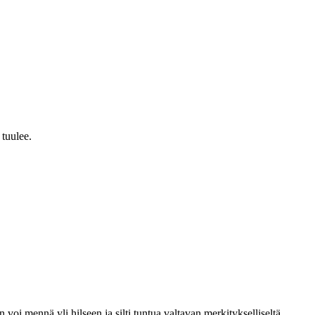
 tuulee.
 voi mennä yli hilseen ja silti tuntua valtavan merkitykselliseltä.