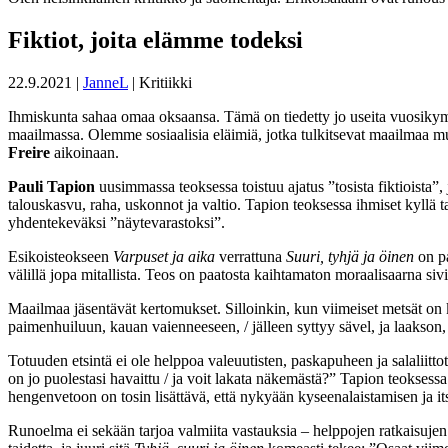
Fiktiot, joita elämme todeksi
22.9.2021
|
JanneL
| Kritiikki
Ihmiskunta sahaa omaa oksaansa. Tämä on tiedetty jo useita vuosikymm
maailmassa. Olemme sosiaalisia eläimiä, jotka tulkitsevat maailmaa mu
Freire
aikoinaan.
Pauli Tapion
uusimmassa teoksessa toistuu ajatus ”tosista fiktioista”, 
talouskasvu, raha, uskonnot ja valtio. Tapion teoksessa ihmiset kyllä 
yhdentekeväksi ”näytevarastoksi”.
Esikoisteokseen
Varpuset ja aika
verrattuna
Suuri, tyhjä ja öinen
on pa
välillä jopa mitallista. Teos on paatosta kaihtamaton moraalisaarna si
Maailmaa jäsentävät kertomukset. Silloinkin, kun viimeiset metsät on kaa
paimenhuiluun, kauan vaienneeseen, / jälleen syttyy sävel, ja laakson
Totuuden etsintä ei ole helppoa valeuutisten, paskapuheen ja salaliitto
on jo puolestasi havaittu / ja voit lakata näkemästä?” Tapion teoksess
hengenvetoon on tosin lisättävä, että nykyään kyseenalaistamisen ja it
Runoelma ei sekään tarjoa valmiita vastauksia – helppojen ratkaisujen