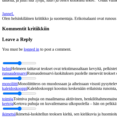
taidetta, ja juuri sitä
Tyhjä, suuri ja öinen
komeasti tekee: ”Osaat viim
JanneL
Olen helsinkiläinen kriitikko ja suomentaja. Erikoisalaani ovat runous j
Kommentit kritiikkiin
Leave a Reply
You must be
logged in
to post a comment.
helmi
Helmeen taittavat teokset ovat tekstimassaltaan kevyitä, pelkistett
runsaudensarvi
Runsaudensarvi-luokituksen puolelle menevät teokset ov
monoliitti
Monoliittiteos on muodossaan ja aiheissaan visusti pysyttel
kaleidoskooppi
Kaleidoskooppi koostuu keskenään erilaisista runoista, j
toimija
Toimiva puhuja on maailmansa aktiivinen, henkilöhahmomainen
kertoja
Kertova puhuja on kuvailemansa ulkopuolella – hän on pelkkä h
ikimetsä
Ikimetsä-luokitellun teoksen kieltä, sen kielikuvia ja huomioita