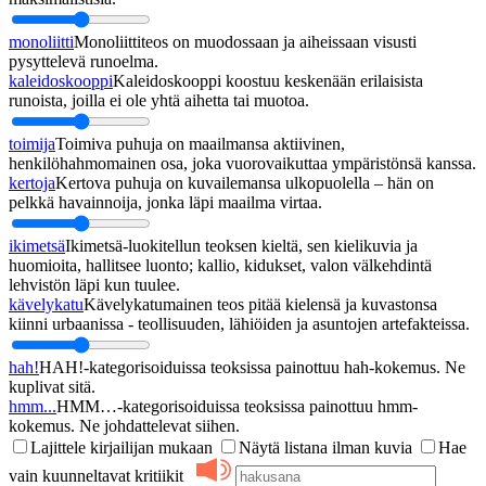
monoliitti
Monoliittiteos on muodossaan ja aiheissaan visusti
pysyttelevä runoelma.
kaleidoskooppi
Kaleidoskooppi koostuu keskenään erilaisista
runoista, joilla ei ole yhtä aihetta tai muotoa.
toimija
Toimiva puhuja on maailmansa aktiivinen,
henkilöhahmomainen osa, joka vuorovaikuttaa ympäristönsä kanssa.
kertoja
Kertova puhuja on kuvailemansa ulkopuolella – hän on
pelkkä havainnoija, jonka läpi maailma virtaa.
ikimetsä
Ikimetsä-luokitellun teoksen kieltä, sen kielikuvia ja
huomioita, hallitsee luonto; kallio, kidukset, valon välkehdintä
lehvistön läpi kun tuulee.
kävelykatu
Kävelykatumainen teos pitää kielensä ja kuvastonsa
kiinni urbaanissa - teollisuuden, lähiöiden ja asuntojen artefakteissa.
hah!
HAH!-kategorisoiduissa teoksissa painottuu hah-kokemus. Ne
kuplivat sitä.
hmm...
HMM…-kategorisoiduissa teoksissa painottuu hmm-
kokemus. Ne johdattelevat siihen.
Lajittele kirjailijan mukaan
Näytä listana ilman kuvia
Hae
vain kuunneltavat kritiikit