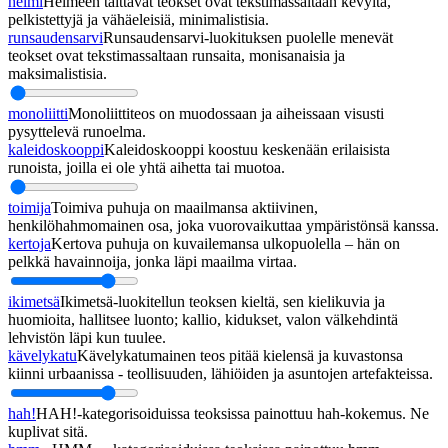
helmi
Helmeen taittavat teokset ovat tekstimassaltaan kevyitä,
pelkistettyjä ja vähäeleisiä, minimalistisia.
runsaudensarvi
Runsaudensarvi-luokituksen puolelle menevät
teokset ovat tekstimassaltaan runsaita, monisanaisia ja
maksimalistisia.
monoliitti
Monoliittiteos on muodossaan ja aiheissaan visusti
pysyttelevä runoelma.
kaleidoskooppi
Kaleidoskooppi koostuu keskenään erilaisista
runoista, joilla ei ole yhtä aihetta tai muotoa.
toimija
Toimiva puhuja on maailmansa aktiivinen,
henkilöhahmomainen osa, joka vuorovaikuttaa ympäristönsä kanssa.
kertoja
Kertova puhuja on kuvailemansa ulkopuolella – hän on
pelkkä havainnoija, jonka läpi maailma virtaa.
ikimetsä
Ikimetsä-luokitellun teoksen kieltä, sen kielikuvia ja
huomioita, hallitsee luonto; kallio, kidukset, valon välkehdintä
lehvistön läpi kun tuulee.
kävelykatu
Kävelykatumainen teos pitää kielensä ja kuvastonsa
kiinni urbaanissa - teollisuuden, lähiöiden ja asuntojen artefakteissa.
hah!
HAH!-kategorisoiduissa teoksissa painottuu hah-kokemus. Ne
kuplivat sitä.