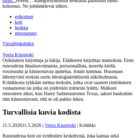
hmm...
HMM…-kategorisoiduissa teoksissa painottuu hmm-
kokemus. Ne johdattelevat siihen.
esikoinen
koti
luokka
proosaruno
Vierailijakritiikit
Veera Kiurujoki
Oululainen kirjoittaja ja lukija. Elääkseen kirjoittaa mainoksia. Etsin
runoudesta ilmaisuvoimaista, persoonallista, tuoretta kieltä,
rosoisuutta ja kiinnostavaa ajattelua. Jotain tummaa. Huomaan
lähestyväni teoksia usein ideologiakriittisestä näkökulmasta.
Kriitikkona tykkään tarttua teoksiin, jotka ovat saaneet ristiriitaisen
vastaanoton tai jotka on joidenkin toimesta lytätty. Matkani
runouteen alkoi, kun Harry Salmenniemen Texas, sakset haukuttiin
niin kiinnostavasti, että se oli pakko lukea.
Turvallisia kuvia kodista
11.5.2026
11.5.2026
|
Veera Kiurujoki
| Kritiikki
Runoudessa koti on symbolien keskittymä, joka kantaa sekä