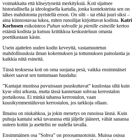
voimakkaita että kliseytyneitä merkityksiä. Koti sijaitsee
historiallisella ja ideologisella kartalla, jonka konteksteista sen on
lähes mahdotonta pyristellä eroon. On silti – tai ehkä juuri siksi –
aina kiinnostavaa lukea, miten runoilijat kirjoittavat kodista.
Katri
Korhosen
esikoisteos
Puhun sohvalle ja pienille esineille
kertoo
eräästä kodista ja kutsuu kriitikkoa keskusteluun omasta
poetiikastaan käsin.
Usein ajattelen uuden kodin keveyttä, vastamuutetun
mahdollisuuksia ilman kokemuksen ja tottumuksen painolastia ja
kaikkia niitä esineitä.
Tässä teoksessa koti on oma suojaisa pesä, vaikka ensimmäiset
säkeet saavat sen tuntumaan haudalta:
”Kantajat mustissa puvuissaan puuskuttavat” kuulostaa siltä kuin
kyse olisi arkusta, mutta tässä kannetaan sohvaa kerrostalon
portaikossa. Ei minkä tahansa kerrostalon, vaan
kuusikymmentäluvun kerrostalon, jos tarkkoja ollaan.
Ilmaisu on niukahkoa, ja jokin menetys on runoissa läsnä. Kuin
puhuja kantaisi sekä tavaransa että jäljelle jääneet, vähät sanansa
uuteen kotiin ja asettelisi ne uudella tavalla.
Ensimmäinen osa ”Sohva” on proosamuotoisin. Muissa osissa