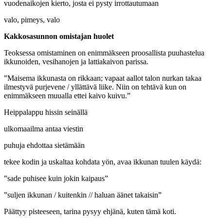
vuodenaikojen kierto, josta ei pysty irrottautumaan
valo, pimeys, valo
Kakkosasunnon omistajan huolet
Teoksessa omistaminen on enimmäkseen proosallista puuhastelua
ikkunoiden, vesihanojen ja lattiakaivon parissa.
”Maisema ikkunasta on rikkaan; vapaat aallot talon nurkan takaa
ilmestyvä purjevene / yllättävä liike. Niin on tehtävä kun on
enimmäkseen muualla ettei kaivo kuivu.”
Heippalappu hissin seinällä
ulkomaailma antaa viestin
puhuja ehdottaa sietämään
tekee kodin ja uskaltaa kohdata yön, avaa ikkunan tuulen käydä:
”sade puhisee kuin jokin kaipaus”
”suljen ikkunan / kuitenkin // haluan äänet takaisin”
Päättyy pisteeseen, tarina pysyy ehjänä, kuten tämä koti.