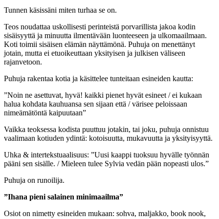
Tunnen käsissäni miten turhaa se on.
Teos noudattaa uskollisesti perinteistä porvarillista jakoa kodin
sisäisyyttä ja minuutta ilmentävään luonteeseen ja ulkomaailmaan.
Koti toimii sisäisen elämän näyttämönä. Puhuja on menettänyt
jotain, mutta ei etuoikeuttaan yksityisen ja julkisen väliseen
rajanvetoon.
Puhuja rakentaa kotia ja käsittelee tunteitaan esineiden kautta:
”Noin ne asettuvat, hyvä! kaikki pienet hyvät esineet / ei kukaan
halua kohdata kauhuansa sen sijaan että / värisee peloissaan
nimeämätöntä kaipuutaan”
Vaikka teoksessa kodista puuttuu jotakin, tai joku, puhuja onnistuu
vaalimaan kotiuden ydintä: kotoisuutta, mukavuutta ja yksityisyyttä.
Uhka & intertekstuaalisuus: ”Uusi kaappi tuoksuu hyvälle työnnän
pääni sen sisälle. / Mieleen tulee Sylvia vedän pään nopeasti ulos.”
Puhuja on runoilija.
”Ihana pieni salainen minimaailma”
Osiot on nimetty esineiden mukaan: sohva, maljakko, book nook,