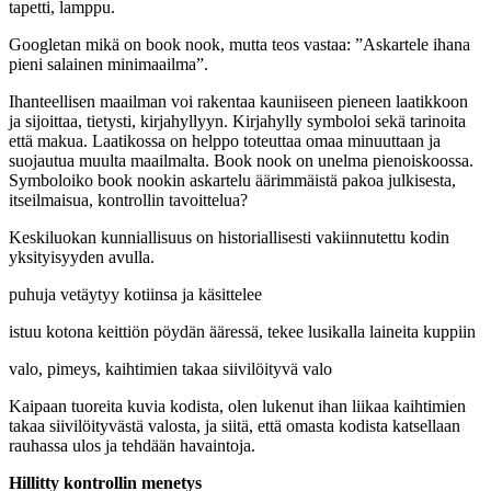
tapetti, lamppu.
Googletan mikä on book nook, mutta teos vastaa: ”Askartele ihana
pieni salainen minimaailma”.
Ihanteellisen maailman voi rakentaa kauniiseen pieneen laatikkoon
ja sijoittaa, tietysti, kirjahyllyyn. Kirjahylly symboloi sekä tarinoita
että makua. Laatikossa on helppo toteuttaa omaa minuuttaan ja
suojautua muulta maailmalta. Book nook on unelma pienoiskoossa.
Symboloiko book nookin askartelu äärimmäistä pakoa julkisesta,
itseilmaisua, kontrollin tavoittelua?
Keskiluokan kunniallisuus on historiallisesti vakiinnutettu kodin
yksityisyyden avulla.
puhuja vetäytyy kotiinsa ja käsittelee
istuu kotona keittiön pöydän ääressä, tekee lusikalla laineita kuppiin
valo, pimeys, kaihtimien takaa siivilöityvä valo
Kaipaan tuoreita kuvia kodista, olen lukenut ihan liikaa kaihtimien
takaa siivilöityvästä valosta, ja siitä, että omasta kodista katsellaan
rauhassa ulos ja tehdään havaintoja.
Hillitty kontrollin menetys