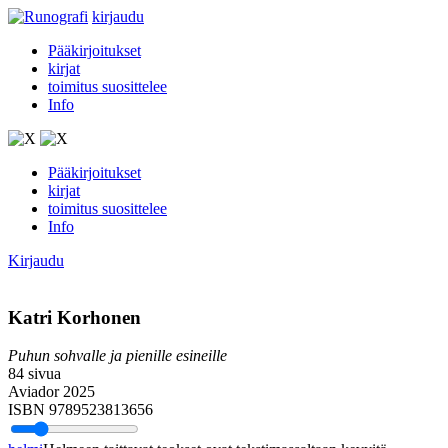
kirjaudu
Pääkirjoitukset
kirjat
toimitus suosittelee
Info
Pääkirjoitukset
kirjat
toimitus suosittelee
Info
Kirjaudu
Katri Korhonen
Puhun sohvalle ja pienille esineille
84 sivua
Aviador 2025
ISBN 9789523813656