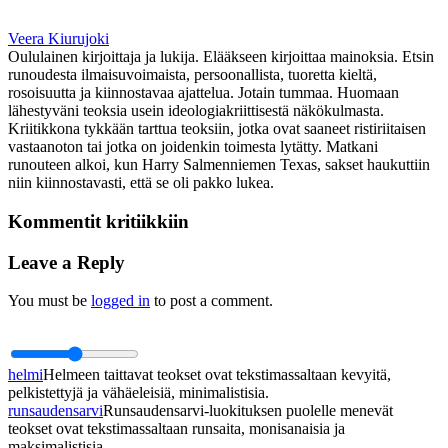
Veera Kiurujoki
Oululainen kirjoittaja ja lukija. Elääkseen kirjoittaa mainoksia. Etsin
runoudesta ilmaisuvoimaista, persoonallista, tuoretta kieltä,
rosoisuutta ja kiinnostavaa ajattelua. Jotain tummaa. Huomaan
lähestyväni teoksia usein ideologiakriittisestä näkökulmasta.
Kriitikkona tykkään tarttua teoksiin, jotka ovat saaneet ristiriitaisen
vastaanoton tai jotka on joidenkin toimesta lytätty. Matkani
runouteen alkoi, kun Harry Salmenniemen Texas, sakset haukuttiin
niin kiinnostavasti, että se oli pakko lukea.
Kommentit kritiikkiin
Leave a Reply
You must be
logged in
to post a comment.
helmi
Helmeen taittavat teokset ovat tekstimassaltaan kevyitä,
pelkistettyjä ja vähäeleisiä, minimalistisia.
runsaudensarvi
Runsaudensarvi-luokituksen puolelle menevät
teokset ovat tekstimassaltaan runsaita, monisanaisia ja
maksimalistisia.