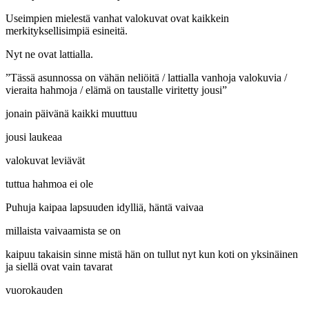
Useimpien mielestä vanhat valokuvat ovat kaikkein
merkityksellisimpiä esineitä.
Nyt ne ovat lattialla.
”Tässä asunnossa on vähän neliöitä / lattialla vanhoja valokuvia /
vieraita hahmoja / elämä on taustalle viritetty jousi”
jonain päivänä kaikki muuttuu
jousi laukeaa
valokuvat leviävät
tuttua hahmoa ei ole
Puhuja kaipaa lapsuuden idylliä, häntä vaivaa
millaista vaivaamista se on
kaipuu takaisin sinne mistä hän on tullut nyt kun koti on yksinäinen
ja siellä ovat vain tavarat
vuorokauden