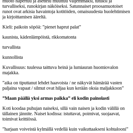
muoto hapertuu ja asettelu muuttuu väljemmäksi, tutuksi ja
turvalliseksi, runokirjan näköiseksi. Satunnaiset proosamuotoiset
runot ovat arkisia havaintoja kotitöiden, omaisuudesta huolehtimisen
ja kirjoittamisen ääreltä.
Kieli: paikoin söpöä: ”pienet haprut palat”
kaunista, kädenlämpöistä, rikkomatonta
turvallista
kunnollista
Kuvallisuus: tuulessa taittuva heinä ja lumiauran huomiovalon
majakka.
”aika on tiputtanut lehdet haavoista / ne näkyvät hämärää vasten
paljaina vapaat / silmut ovat hiljaa kun kerään oksia maljakkoon”
”Maan päällä yksi armas paikka” eli kodin painolasti
Koti koodaa puhujan naiseksi, sillä vain naisen ja kodin välillä on
tällainen jännite. Naiset kodissa: istuttavat, poimivat, suojaavat,
toimivat keittiössä.
”harjaan voiveistä kylmällä vedellä kuin vaikuttaakseni kohtalooni”